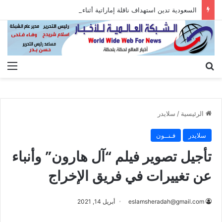
السعودية تدين استهداف ناقلة إماراتية أثناء عبورها هرمز
بحث عن
الق
الرئيسية
/
سلايدر
سلايدر
فـنــون
تأجيل تصوير فيلم “آل هارون” وأنباء
عن تغييرات في فريق الإخراج
eslamsheradah@gmail.com
أبريل 14, 2021