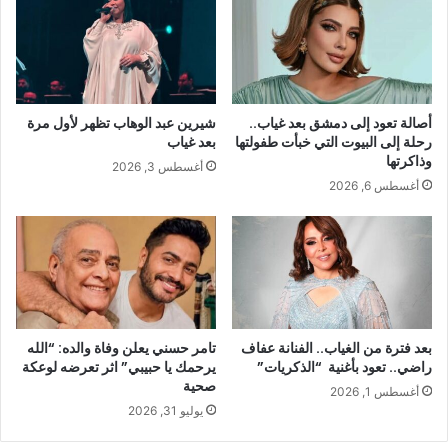
أصالة تعود إلى دمشق بعد غياب..
شيرين عبد الوهاب تظهر لأول مرة
رحلة إلى البيوت التي خبأت طفولتها
بعد غياب
وذاكرتها
أغسطس 3, 2026
أغسطس 6, 2026
بعد فترة من الغياب.. الفنانة عفاف
تامر حسني يعلن وفاة والده: “الله
راضي.. تعود بأغنية “الذكريات”
يرحمك يا حبيبي” اثر تعرضه لوعكة
صحية
أغسطس 1, 2026
يوليو 31, 2026