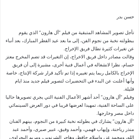
حسن بدر
تأجل تصوير المشاهد المتبقية من فيلم “آل هارون” الذي يقوم
ببطولته نخبة من نجوم الفن، إلى ما بعد عيد الفطر المبارك، بعد أنباء
عن تغيرات كثيرة تطال فريق الإخراج.
وقالت مصادر داخل فريق الاخراج، إن التغيرات قد تضم المخرج معتز
حسام، نظرا لانشغاله في أعمال فنية أخرى، مشيرة إلى أن فريق
الإخراج بالكامل ربما يتم تغييره إذا تم تأكيد قرار شركة الإنتاج، خاصة
وأنها أعلنت عن البدء في التحضيرات لتصوير فيلم جديد منذ ايام
قليلة.
وفيلم “آل هارون” أحد أشهر الأعمال الفنية التي يجري تصويرها حاليا
على الساحة الفنية، تمهيدا لعرضها قريبا في دور العرض السينمائي
داخل مصر وخارجها.
“آل هارون” يشارك في بطولته نخبة كبيرة من النجوم، بينهم الفنان
منذر رياحنة، وإيهاب فهمي، وأحمد وفيق، عبير صبرى، وأحمد عبد
الله، ومحمد عز، وإسلام حافظ، وهاجر الشرنوبي، ومريم البحراوي،