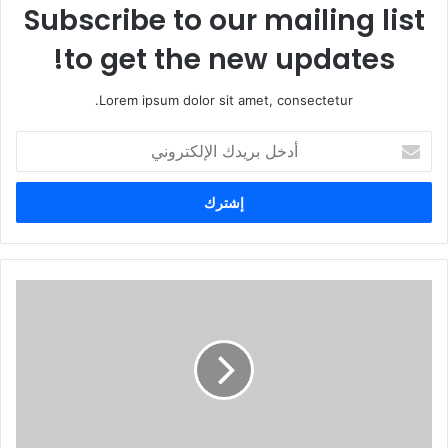
Subscribe to our mailing list
to get the new updates!
Lorem ipsum dolor sit amet, consectetur.
أ
د
خ
ل
ب
ر
ي
د
ك
ا
ل
إ
ل
ك
ت