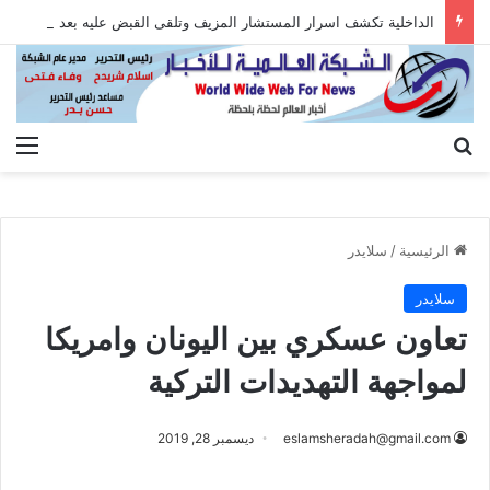
الداخلية تكشف اسرار المستشار المزيف وتلقى القبض عليه بعد الاستيلاء على أموال المواطنين
بحث عن
الق
الرئيسية
/
سلايدر
سلايدر
تعاون عسكري بين اليونان وامريكا
لمواجهة التهديدات التركية
eslamsheradah@gmail.com
ديسمبر 28, 2019