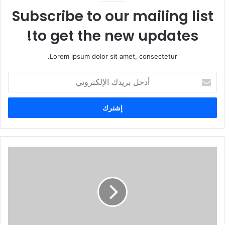
Subscribe to our mailing list
to get the new updates!
Lorem ipsum dolor sit amet, consectetur.
أ
د
خ
ل
ب
ر
ي
د
ك
ا
ل
إ
ل
ك
ت