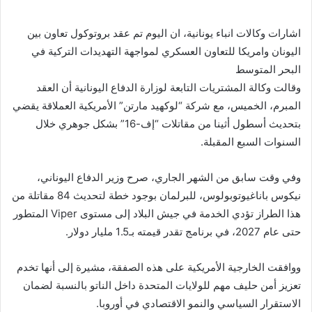
اشارات وكالات انباء يونانية، ان اليوم تم عقد بروتوكول تعاون بين
اليونان وامريكا للتعاون العسكري لمواجهة التهديدات التركية في
البحر المتوسط
وقالت وكالة المشتريات التابعة لوزارة الدفاع اليونانية أن العقد
المبرم، الخميس، مع شركة “لوكهيد مارتن” الأمريكية العملاقة يقضي
بتحديث أسطول أثينا من مقاتلات “إف-16” بشكل جوهري خلال
السنوات السبع المقبلة.
وفي وقت سابق من الشهر الجاري، صرح وزير الدفاع اليوناني،
نيكوس باناغيوتوبولوس، للبرلمان بوجود خطة لتحديث 84 مقاتلة من
هذا الطراز تؤدي الخدمة في جيش البلاد إلى مستوى Viper المتطور
حتى عام 2027، في برنامج تقدر قيمته بـ1.5 مليار دولار.
ووافقت الخارجية الأمريكية على هذه الصفقة، مشيرة إلى أنها تخدم
تعزيز أمن حليف مهم للولايات المتحدة داخل الناتو بالنسبة لضمان
الاستقرار السياسي والنمو الاقتصادي في أوروبا.