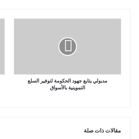
ي
د
ك
ا
ل
إ
ل
ك
ت
ر
و
ن
مدبولي يتابع جهود الحكومة لتوفير السلع
ي
التموينية بالأسواق
مقالات ذات صلة