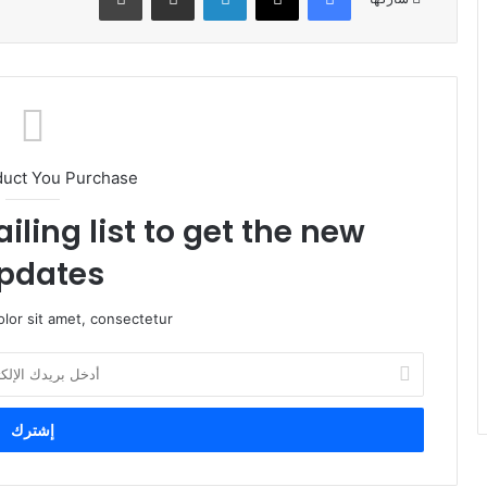
duct You Purchase
iling list to get the new
pdates!
lor sit amet, consectetur.
أ
د
خ
ل
ب
ر