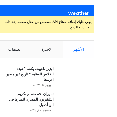
Weather
يجب عليك إضافة مفتاح API للطقس من خلال صفحة إعدادات
القالب > الدمج
الأشهر
الأخيرة
تعليقات
ايدين تاغييف يكتب “عودة
الخلاص العظيم ” تاريخ غير مصير
اذربيجا
يونيو 12, 2022
سوزان نجم تتسلم تكريم
التليفزيون المصري لتميزها في
ابن أصول
ديسمبر 22, 2019