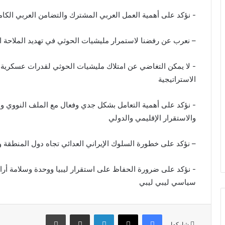
– نعرب عن رفضنا لاستمرار مليشيات الحوثي في تهديد الملاحة ال
‏‎- لا يمكن التغاضي عن امتلاك مليشيات الحوثي لقدرات عسكرية نو
الاستراتيجية
‏‎- نؤكد على أهمية التعامل بشكل جدي وفعال مع الملف النووي و
والاستقرار الإقليمي والدولي
– نؤكد على خطورة السلوك الإيراني العدائي تجاه دول المنطقة 
‏‎- نؤكد على ضرورة الحفاظ على استقرار ليبيا ووحدة وسلامة أر
سياسي ليبي ليبي
فيسبوك
X
لينكدإن
مشاركة عبر البريد
طباعة
شاركها