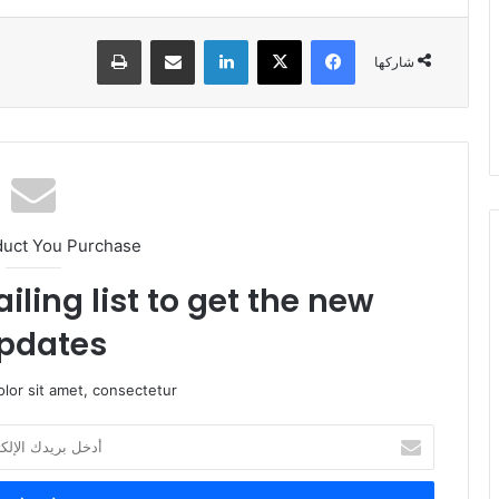
فيسبوك
X
لينكدإن
مشاركة عبر البريد
طباعة
شاركها
duct You Purchase
iling list to get the new
pdates!
lor sit amet, consectetur.
أ
د
خ