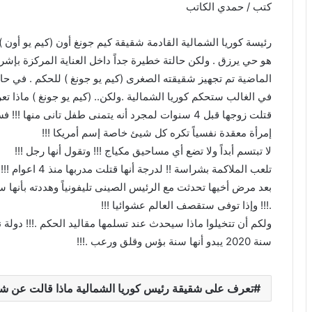
كتب / حمدي الكاتب
رئيسة كوريا الشمالية القادمة شقيقة كيم جونغ أون (كيم يو أون )
الماضية تم تجهيز شقيقته الصغرى (كيم يو جونغ ) للحكم . ‏في حال 
في الغالب ستحكم كوريا الشمالية .ولكن.. (كيم يو جونغ ) ماذا تع
قتلت زوجها قبل 4 سنوات لمجرد أنه يتمنى طفل تانى منها !!! فسجنته وأطلقت عليه4 أسود مفترسين !!!
إمرأة معقدة نفسياً تكره كل شيئ خاصة إسم أمريكا !!!
لا تبتسم أبداً ولا تضع أي مساحيق مكياج !!! وتقول أنها رجل !!!
تلعب الملاكمة بشراسة !! لدرجة أنها قتلت مدربها منذ 4 اعوام !!!
بعد مرض أخيها تحدثت مع الرئيس الصينى تليفونياً وهددته بأنها ست
.!!! وإذا توفى ستقصف العالم عشوائيا !!!
ولكم أن تتخيلوا ماذا سيحدث عند تسلمها مقاليد الحكم .!!! دولة
سنة 2020 يبدو أنها سنة بؤس وقلق ورعب .!!!
تعرف على شقيقة رئيس كوريا الشمالية ماذا قالت عن شقيق