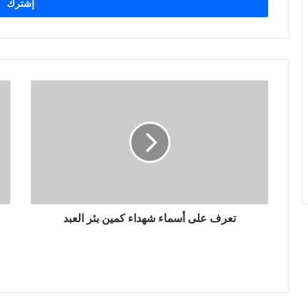
ل
ب
ر
ي
د
ك
ا
ل
إ
ل
ك
ت
ر
و
ن
تعرف على أسماء شهداء كمين بئر العبد
ي