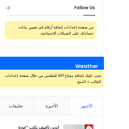
Follow Us
من صفحة إعدادات إضافة أرقام قم بتعيين بيانات
حساباتك على الشبكات الإجتماعية.
Weather
يجب عليك إضافة مفتاح API للطقس من خلال صفحة إعدادات
القالب > الدمج
الأشهر
الأخيرة
تعليقات
ايدين تاغييف يكتب “عودة