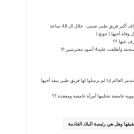
هو حي يرزق . ولكن حالتة خطيرة جداً داخل العناية المركزة بإشراف أكبر فريق طبى صينى . خلال ال 48 ساعة
وفاة أخيها ( جونغ )
رف عنها ؟؟
دمر العالم إذا لم يرسلوا لها فريق طبى ينقذ أخيها
 نووية غامضة تحكمها أمرأة غامضة ومعقدة ؟؟
ها وهل هي رئيسة البلاد القادمة