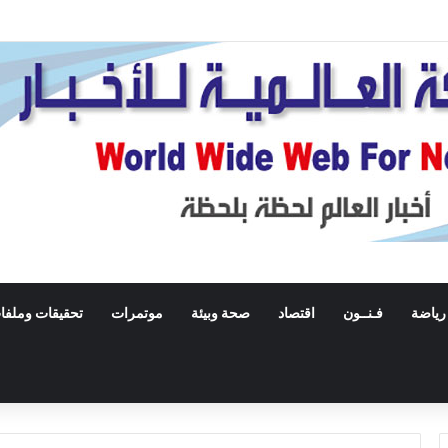
 فى جزيرة قشم ناجم عن التصدى لأهداف معادية عند مضيق هرمز
رياضة
فـنــون
اقتصاد
صحة وبيئة
موتمرات
تحقيقات وملفا