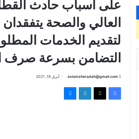
على أسباب حادث القطار 
العالي والصحة يتفقدان
لتقديم الخدمات المطلوب
التضامن بسرعة صرف ا
eslamsheradah@gmail.com
أبريل 18, 2021
فيسبوك
X
لينكدإن
ماسنجر