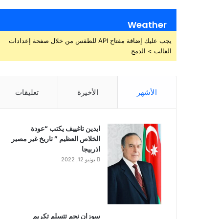
Weather
يجب عليك إضافة مفتاح API للطقس من خلال صفحة إعدادات
القالب > الدمج
الأشهر
الأخيرة
تعليقات
ايدين تاغييف يكتب “عودة
الخلاص العظيم ” تاريخ غير مصير
اذربيجا
يونيو 12, 2022
سوزان نجم تتسلم تكريم