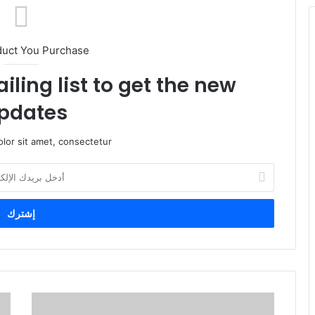
duct You Purchase
iling list to get the new
pdates!
lor sit amet, consectetur.
أ
د
خ
ل
ب
ر
ي
د
ك
ا