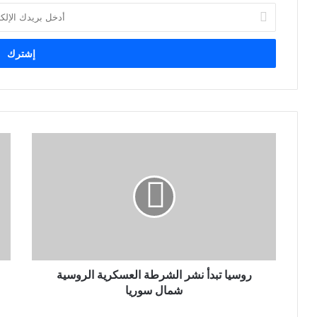
أ
د
خ
ل
ب
ر
ي
د
ك
ا
ل
إ
ل
ك
ت
ر
و
ن
روسيا تبدأ نشر الشرطة العسكرية الروسية
ي
شمال سوريا