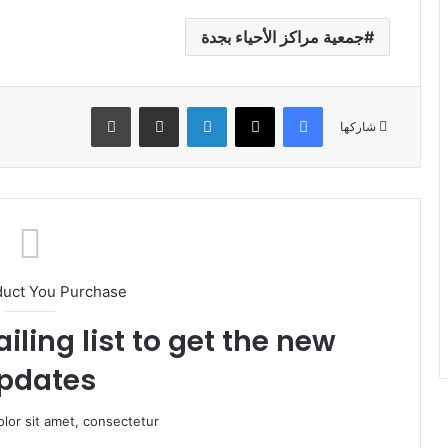
جمعية مراكز الأحياء بجدة
فيسبوك
X
لينكدإن
مشاركة عبر البريد
طباعة
شاركها
duct You Purchase
iling list to get the new
pdates!
lor sit amet, consectetur.