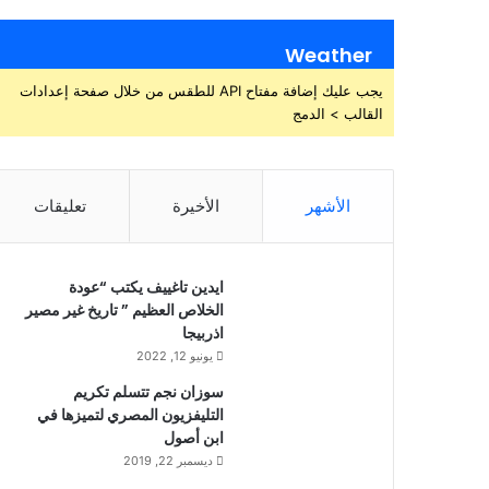
Weather
يجب عليك إضافة مفتاح API للطقس من خلال صفحة إعدادات
القالب > الدمج
الأشهر
الأخيرة
تعليقات
ايدين تاغييف يكتب “عودة
الخلاص العظيم ” تاريخ غير مصير
اذربيجا
يونيو 12, 2022
سوزان نجم تتسلم تكريم
التليفزيون المصري لتميزها في
ابن أصول
ديسمبر 22, 2019