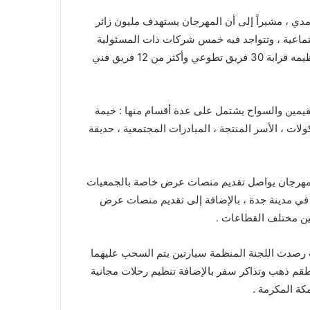
غامدي ، مشيراً إلى أن المهرجان يستهدف مليون زائر
تجة ، ويقدم من خلاله أكثر من 30 مبادرة اجتماعية ، وتتواجد فيه خمس شركات ذات المسئولية
المجتمعية ، و8 جمعيات خيرية ذات النفع العام ، ويشرف على تنظيمه قرابة 30 فريق تطوعي وأكثر من 12 فريق فني
مقيمين والسواح يشتمل على عدة أقسام منها : خيمة
لات ، الأسر المنتجة ، المبادرات المجتمعية ، حديقة
 المهرجان يواصل تقديم منصات عرض خاصة بالجمعيات
ء في مدينة جدة ، بالإضافة إلى تقديم منصات عرض
بين مختلف القطاعات .
يث رصدت اللجنة المنظمة سيارتين يتم السحب عليهما
وأطقم ذهب وتذاكر سفر بالإضافة تنظيم رحلات مجانية
كة المكرمة .