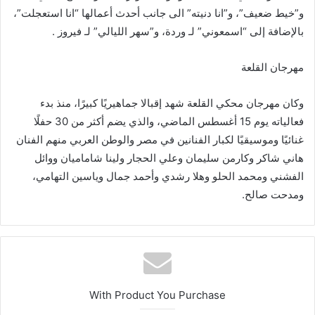
و”خيط ضعيف”، و”انا دنيته” الى جانب أحدث أعمالها “انا استعجلت”،
بالإضافة إلى “اسمعوني” لـ وردة، و”سهر الليالي” لـ فيروز .
مهرجان القلعة
وكان مهرجان محكي القلعة شهد إقبالا جماهيريًا كبيرًا، منذ بدء
فعالياته يوم 15 أغسطس الماضي، والذي يضم أكثر من 30 حفلًا
غنائيًا وموسيقيًا لكبار الفنانين في مصر والوطن العربي منهم الفنان
هاني شاكر وكارمن سليمان وعلي الحجار ولينا شاماميان ووائل
الفشني ومحمد الحلو وهلا رشدي وأحمد جمال وياسين التهامي،
ومدحت صالح.
With Product You Purchase