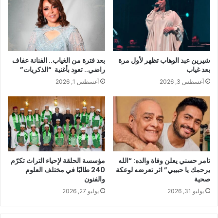
شيرين عبد الوهاب تظهر لأول مرة
بعد فترة من الغياب.. الفنانة عفاف
بعد غياب
راضي.. تعود بأغنية “الذكريات”
أغسطس 3, 2026
أغسطس 1, 2026
تامر حسني يعلن وفاة والده: “الله
مؤسسة الحلقة لإحياء التراث تكرّم
يرحمك يا حبيبي” اثر تعرضه لوعكة
240 طالبًا في مختلف العلوم
صحية
والفنون
يوليو 31, 2026
يوليو 27, 2026