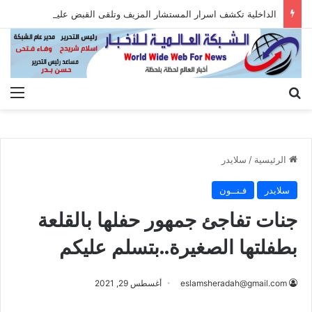
الداخلية تكشف اسرار المستشار المزيف وتلقى القبض عليه بعد الاستيلاء على أموال المواطنين
بحث عن
الق
الرئيسية
/
سلايدر
سلايدر
فـنــون
جنات تفاجئ جمهور حفلها بالقلعة
بطفلتها الصغيرة..بتسلم عليكم
eslamsheradah@gmail.com
أغسطس 29, 2021