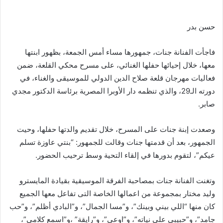
حسن بدر
فاجأت الفنانة جنات، جمهورها مساء أمس الجمعة، بظهور ابنتها
معها، خلال إحيائها حفلها الغنائي، على مسرح محكي القلعة، ضمن
فعاليات مهرجان قلعة صلاح الدين الدولي للموسيقى والغناء، في
دورته الـ29، والذي تنظمه دار الأوبرا المصرية برئاسة الدكتور مجدي
صابر.
وصعدت إبنة جنات على المسرح، خلال تقديم والدتها حفلها، وحيت
الجمهور، بعد أن قدمتها جنات وقالت للجمهور: “بنتي عاوزة تسلم
عيكم”، لتقوم بدورها في إلقاء التحية وسط ترحيب الحضور.
وتغنت الفنانة جنات بمصاحبة الفرقة الموسيقية بقيادة المايسترو
وليد مختار بمجموعة من اعمالها الخاصة التى تفاعل معها الجميع
كان منها “اللي بيني وبينك”، و”مسا الجمال”، و”البادي أظلم”، و”حب
جامد”، و”حبيبي على نياته”، و”اوعى”، و”رايقة” ،و”اسمع كلامي”،