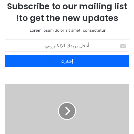
Subscribe to our mailing list
to get the new updates!
Lorem ipsum dolor sit amet, consectetur.
أ
د
خ
ل
ب
ر
ي
د
ك
ا
ل
إ
ل
ك
ت