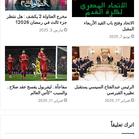
مخرج العتاولة 2 يكشف : هل ننتظر
جزء ثالث في رمضان 2026؟
الاتحاد وفتح باب القيد الأربعاء
المقبل
مارس 3, 2025
يونيو 7, 2025
الرئيس عبدالفتاح السيسي يستقبل
مفاجأة.. ليفربول يفسخ عقد صلاح..
نظيره القبرصي
والسبب “كأس العالم
فبراير 17, 2025
فبراير 11, 2025
اترك تعليقاً