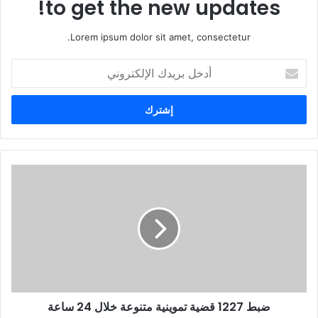
to get the new updates!
Lorem ipsum dolor sit amet, consectetur.
أ
د
خ
ل
ب
ر
ي
د
ك
ا
ل
إ
ل
ك
ت
ر
و
ضبط 1227 قضية تموينية متنوعة خلال 24 ساعة