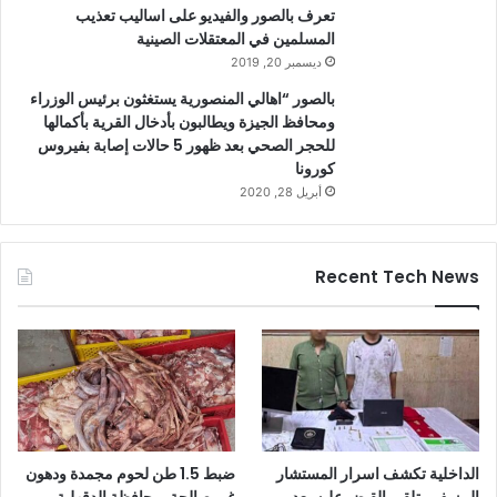
تعرف بالصور والفيديو على اساليب تعذيب
المسلمين في المعتقلات الصينية
ديسمبر 20, 2019
بالصور “اهالي المنصورية يستغثون برئيس الوزراء
ومحافظ الجيزة ويطالبون بأدخال القرية بأكمالها
للحجر الصحي بعد ظهور 5 حالات إصابة بفيروس
كورونا
أبريل 28, 2020
Recent Tech News
الداخلية تكشف اسرار المستشار
ضبط 1.5 طن لحوم مجمدة ودهون
المزيف وتلقى القبض عليه بعد
غير صالحة بمحافظة الدقهلية