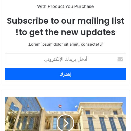
With Product You Purchase
Subscribe to our mailing list
to get the new updates!
Lorem ipsum dolor sit amet, consectetur.
أ
د
خ
ل
ب
ر
ي
د
ك
ا
ل
إ
ل