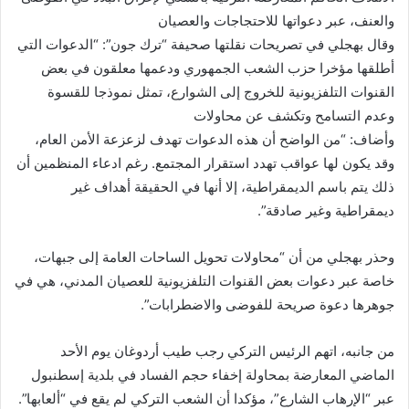
والعنف، عبر دعواتها للاحتجاجات والعصيان
وقال بهجلي في تصريحات نقلتها صحيفة “ترك جون”: “الدعوات التي
أطلقها مؤخرا حزب الشعب الجمهوري ودعمها معلقون في بعض
القنوات التلفزيونية للخروج إلى الشوارع، تمثل نموذجا للقسوة
وعدم التسامح وتكشف عن محاولات
وأضاف: “من الواضح أن هذه الدعوات تهدف لزعزعة الأمن العام،
وقد يكون لها عواقب تهدد استقرار المجتمع. رغم ادعاء المنظمين أن
ذلك يتم باسم الديمقراطية، إلا أنها في الحقيقة أهداف غير
ديمقراطية وغير صادقة”.
وحذر بهجلي من أن “محاولات تحويل الساحات العامة إلى جبهات،
خاصة عبر دعوات بعض القنوات التلفزيونية للعصيان المدني، هي في
جوهرها دعوة صريحة للفوضى والاضطرابات”.
من جانبه، اتهم الرئيس التركي رجب طيب أردوغان يوم الأحد
الماضي المعارضة بمحاولة إخفاء حجم الفساد في بلدية إسطنبول
عبر “الإرهاب الشارع”، مؤكدا أن الشعب التركي لم يقع في “ألعابها”.