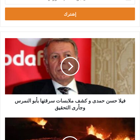
د
خ
ل
ب
ر
ي
د
ك
ا
ل
إ
ل
ك
ت
ر
و
فيلا حسن حمدى و كشف ملابسات سرقتها بأبو النمرس
ن
وجأرى التحقيق
ي