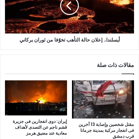
أيسلندا.. إعلان حالة التأهب تخوّفا من ثوران بركاني
مقالات ذات صلة
إيران: دوى انفجارين فى جزيرة
مقتل شخصين وإصابة 13 آخرين
قشم ناجم عن التصدى لأهداف
فى انفجار مركبة بمدينة جرمانا
معادية عند مضيق هرمز
قرب دمشق