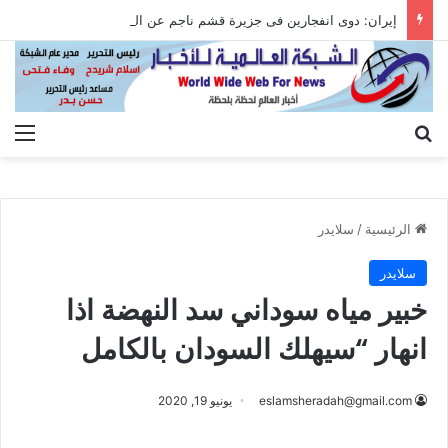
إيران: دوى انفجارين فى جزيرة قشم ناجم عن التصدى لأهداف معادية عند مضيق هرمز
بحث عن
الق
الرئيسية
/
سلايدر
سلايدر
خبير مياه سوداني سد النهضة اذا
انهار “سيهلك السودان بالكامل
eslamsheradah@gmail.com
يونيو 19, 2020