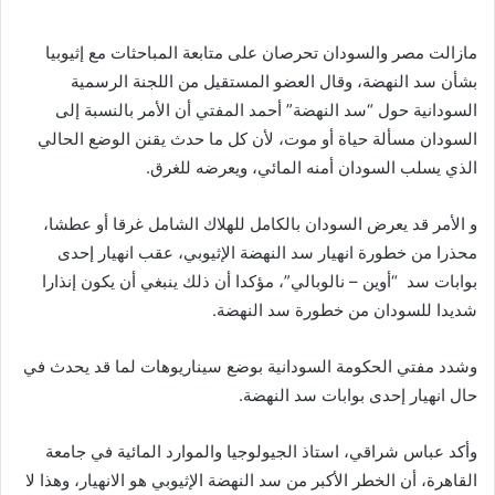
مازالت مصر والسودان تحرصان على متابعة المباحثات مع إثيوبيا
بشأن سد النهضة، وقال العضو المستقيل من اللجنة الرسمية
السودانية حول “سد النهضة” أحمد المفتي أن الأمر بالنسبة إلى
السودان مسألة حياة أو موت، لأن كل ما حدث يقنن الوضع الحالي
الذي يسلب السودان أمنه المائي، ويعرضه للغرق.
و الأمر قد يعرض السودان بالكامل للهلاك الشامل غرقا أو عطشا،
محذرا من خطورة انهيار سد النهضة الإثيوبي، عقب انهيار إحدى
بوابات سد “أوين – نالوبالي”، مؤكدا أن ذلك ينبغي أن يكون إنذارا
شديدا للسودان من خطورة سد النهضة.
وشدد مفتي الحكومة السودانية بوضع سيناريوهات لما قد يحدث في
حال انهيار إحدى بوابات سد النهضة.
وأكد عباس شراقي، استاذ الجيولوجيا والموارد المائية في جامعة
القاهرة، أن الخطر الأكبر من سد النهضة الإثيوبي هو الانهيار، وهذا لا