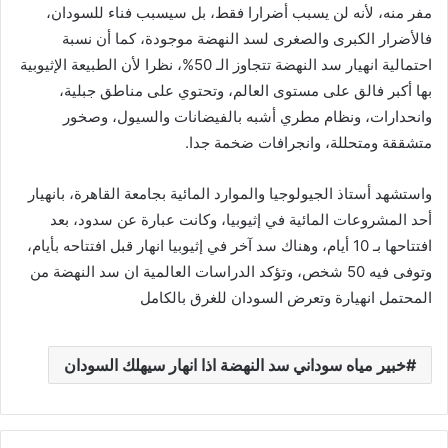
مفر منه، لأنه لن يسبب أضرارا فقط، بل سيسبب فناء للسودان،
فالأضرار الكبرى والصغرى لسد النهضة موجودة، كما أن نسبة
احتمالية انهيار سد النهضة تتجاوز الـ 50%، نظرا لأن الطبيعة الإثيوبية
بها أكبر فالق على مستوى العالم، وتحتوي على مناطق جبلية،
وانحدارات، ونظام مطري أشبه بالفيضانات والسيول، وصخور
متشققة ومتحللة، وانجرافات ضخمة جدا.
واستشهد أستاذ الجيولوجيا والموارد المائية بجامعة القاهرة، بانهيار
أحد المشروعات المائية في إثيوبيا، وكانت عبارة عن سدود، بعد
افتتاحها بـ 10 أيام، وهناك سد آخر في إثيوبيا انهار قبل افتتاحه بأيام،
وتوفى فيه 50 شخص، وتؤكد الدراسات العالمية ان سد النهضة من
المحتمل انهيارة وتعرض السودان للغرق بالكامل
خبير مياه سوداني سد النهضة اذا انهار سيهلك السودان