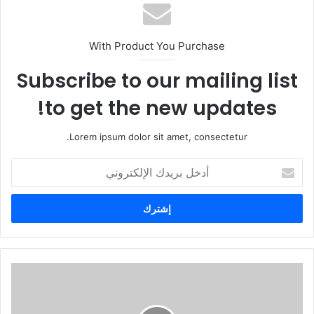
With Product You Purchase
Subscribe to our mailing list
to get the new updates!
Lorem ipsum dolor sit amet, consectetur.
أ
د
خ
ل
ب
ر
ي
د
ك
ا
ل