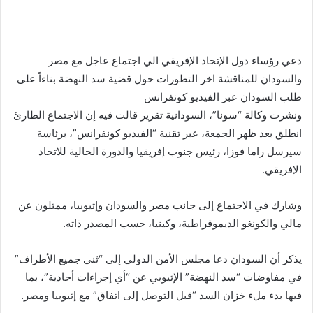
دعي رؤساء دول الإتحاد الإفريقي الي اجتماع عاجل مع مصر
والسودان للمناقشة اخر التطورات حول قضية سد النهضة بناءاً على
طلب السودان عبر الفيديو كونفرانس
ونشرت وكالة “سونا”، السودانية تقرير قالت فيه إن الاجتماع الطارئ
انطلق بعد ظهر الجمعة، عبر تقنية “الفيديو كونفرانس”، برئاسة
سيرسل راما فوزا، رئيس جنوب إفريقيا والدورة الحالية للاتحاد
الإفريقي.
وشارك في الاجتماع إلى جانب مصر والسودان وإثيوبيا، ممثلون عن
مالي والكونغو الديموقراطية، وكينيا، حسب المصدر ذاته.
يذكر أن السودان دعا مجلس الأمن الدولي إلى “ثني جميع الأطراف”
في مفاوضات “سد النهضة” الإثيوبي عن “أي إجراءات أحادية”، بما
فيها بدء ملء خزان السد “قبل التوصل إلى اتفاق” مع إثيوبيا ومصر.