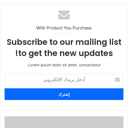
With Product You Purchase
Subscribe to our mailing list
to get the new updates!
Lorem ipsum dolor sit amet, consectetur.
أ
د
خ
ل
ب
ر
ي
د
ك