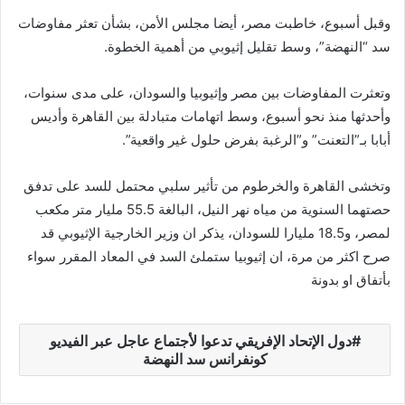
وقبل أسبوع، خاطبت مصر، أيضا مجلس الأمن، بشأن تعثر مفاوضات
سد “النهضة”، وسط تقليل إثيوبي من أهمية الخطوة.
وتعثرت المفاوضات بين مصر وإثيوبيا والسودان، على مدى سنوات،
وأحدثها منذ نحو أسبوع، وسط اتهامات متبادلة بين القاهرة وأديس
أبابا بـ”التعنت” و”الرغبة بفرض حلول غير واقعية”.
وتخشى القاهرة والخرطوم من تأثير سلبي محتمل للسد على تدفق
حصتهما السنوية من مياه نهر النيل، البالغة 55.5 مليار متر مكعب
لمصر، و18.5 مليارا للسودان، يذكر ان وزير الخارجية الإثيوبي قد
صرح اكثر من مرة، ان إثيوبيا ستملئ السد في المعاد المقرر سواء
بأتفاق او بدونة
دول الإتحاد الإفريقي تدعوا لأجتماع عاجل عبر الفيديو
كونفرانس سد النهضة