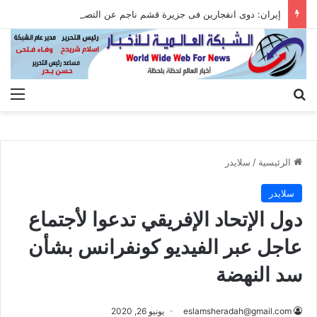
إيران: دوى انفجارين فى جزيرة قشم ناجم عن التصدى لأهداف معادية عند مضيق هرمز
بحث عن
الق
الرئيسية
/
سلايدر
سلايدر
دول الإتحاد الإفريقي تدعوا لأجتماع
عاجل عبر الفيديو كونفرانس بشأن
سد النهضة
eslamsheradah@gmail.com
يونيو 26, 2020