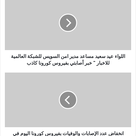
ك
ا
ل
إ
ل
ك
ت
ر
و
اللواء عيد سعيد مساعد مدير امن السويس للشبكة العالمية
ن
للاخبار " خبر أصابتي بفيروس كورونا كاذب
ي
انخفاض عدد الإصابات والوفيات بفيروس كورونا اليوم في