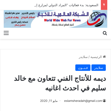
السعودية: بدء فعاليات “المزاد الدولي لمزارع إنتاج الصقور 2026”
بحث عن
الق
الرئيسية
/
سلايدر
سلايدر
فـنــون
ديمه للأنتاج الفني تتعاون مع خالد
سليم في احدث اغانيه
eslamsheradah@gmail.com
مايو 11, 2020