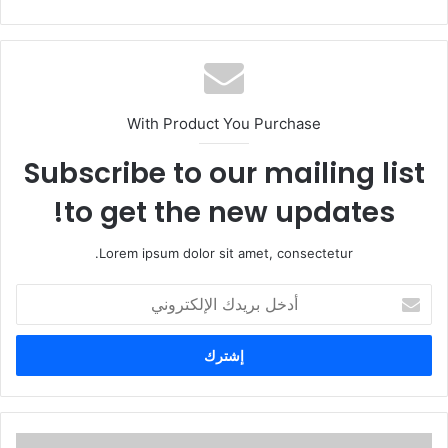
With Product You Purchase
Subscribe to our mailing list
to get the new updates!
Lorem ipsum dolor sit amet, consectetur.
أ
د
خ
ل
ب
ر
ي
د