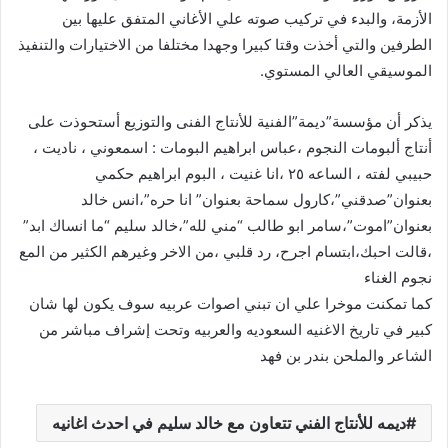
الأزمة، والبدء في تركيب صوته علي الأغاني المتفق عليها بين
الطرفين والتي أخذت وقتا كبيرا وجهدا مختلفا من الاختيارات والتنفيذ
الموسيقي العالي المستوي.
يذكر أن مؤسسة”ديمة”الفنية للأنتاج الفنى والتوزيع أستحوذت على
أنتاج ألبومات النجوم ،عباس ابراهيم البومات : اسمعوني ، ناديت ،
حبيبي لفته ، الساعه ٢٥ ،انا غنيت ، البوم ابراهيم حكمي
بعنوان”صدقني”،كارول سماحة بعنوان” انا حره”،انس خالد
بعنوان”اموت”،سامر ابو طالب “مني لله”،خالد سليم “ما انساك ابد”
،قالت احبك،ابتسام اجرح، رد قلبي ،من الاخر وغيرهم الكثير من المع
نجوم الغناء
كما تمكنت موخرا علي ان تبني اصوات عربيه سوف يكون لها شان
كبير في تاريخ الاغنيه السعوديه والعربيه وتحت إشراف مباشر من
الشاعر والملحن بندر بن فهد
ديمه للأنتاج الفني تتعاون مع خالد سليم في احدث اغانيه