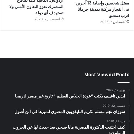
أردوغان: اتفاقية مكة للدفاع
مقتل شخصين وإصابة 13 آخرين
المشترك تعزز التعاون الأمني ولا
فى انفجار مركبة بمدينة جرمانا
تستهدف أي دولة
قرب دمشق
أغسطس 7, 2026
أغسطس 7, 2026
Most Viewed Posts
يونيو 12, 2022
ايدين تاغييف يكتب “عودة الخلاص العظيم ” تاريخ غير مصير اذربيجا
ديسمبر 22, 2019
سوزان نجم تتسلم تكريم التليفزيون المصري لتميزها في ابن أصول
مايو 29, 2020
كيف اختفت الدكتورة المصرية مايا صبحي بعد حديث لها عن الحروب
البيولوجية