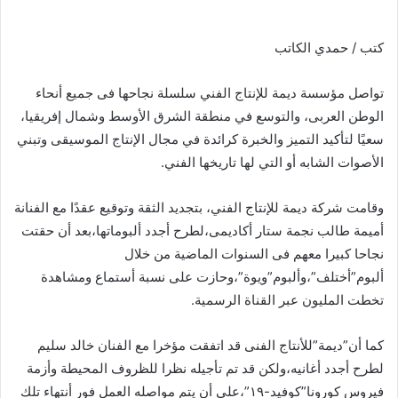
كتب / حمدي الكاتب
تواصل مؤسسة ديمة للإنتاج الفني سلسلة نجاحها فى جميع أنحاء
الوطن العربى، والتوسع في منطقة الشرق الأوسط وشمال إفريقيا،
سعيًا لتأكيد التميز والخبرة كرائدة في مجال الإنتاج الموسيقى وتبني
الأصوات الشابه أو التي لها تاريخها الفني.
وقامت شركة ديمة للإنتاج الفني، بتجديد الثقة وتوقيع عقدًا مع الفنانة
أميمة طالب نجمة ستار أكاديمى،لطرح أجدد ألبوماتها،بعد أن حقتت
نجاحا كبيرا معهم فى السنوات الماضية من خلال
ألبوم”أختلف”،وألبوم”ويوة”،وحازت على نسبة أستماع ومشاهدة
تخطت المليون عبر القناة الرسمية.
كما أن”ديمة”للأنتاج الفنى قد اتفقت مؤخرا مع الفنان خالد سليم
لطرح أجدد أغانيه،ولكن قد تم تأجيله نظرا للظروف المحيطة وأزمة
فيروس كورونا”كوفيد-١٩”،على أن يتم مواصله العمل فور أنتهاء تلك