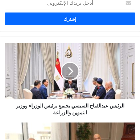
د
خ
ل
ب
ر
ي
د
ك
ا
ل
إ
ل
ك
ت
ر
و
الرئيس عبدالفتاح السيسي يجتمع برئيس الوزراء ووزير
ن
التموين والزراعة
ي