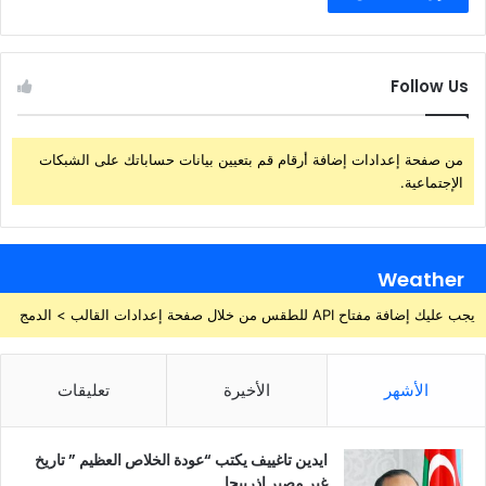
Follow Us
من صفحة إعدادات إضافة أرقام قم بتعيين بيانات حساباتك على الشبكات
الإجتماعية.
Weather
يجب عليك إضافة مفتاح API للطقس من خلال صفحة إعدادات القالب > الدمج
الأشهر
الأخيرة
تعليقات
ايدين تاغييف يكتب “عودة الخلاص العظيم ” تاريخ
غير مصير اذربيجا