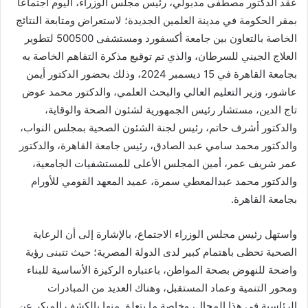
عقد الدكتور مصطفى مدبولي، رئيس مجلس الوزراء، اليوم اجتماعاً
بمقر الحكومة في مدينة العلمين الجديدة؛ لاستعراض ومتابعة النتائج
الخاصة بالتعاون بين جامعة أكسفورد ومستشفى 500500 لتطوير
العلاج الجيني للسرطان، والذي تم توقيع مذكرة التفاهم الخاصة به
بجامعة القاهرة في 15 ديسمبر 2024، وذلك بحضور الدكتور أيمن
عاشور، وزير التعليم العالي والبحث العلمي، والدكتور محمد عوض
تاج الدين، مستشار رئيس الجمهورية لشئون الصحة والوقاية،
والدكتور أشرف حاتم، رئيس لجنة الشئون الصحية بمجلس النواب،
والدكتور محمد سامي عبد الصادق، رئيس جامعة القاهرة، والدكتور
عمر شريف عمر، أمين المجلس الأعلى للمستشفيات الجامعية،
والدكتور محمد عبدالمعطي سمرة، عميد المعهد القومي للأورام
بجامعة القاهرة.
واستهل رئيس مجلس الوزراء الاجتماع، بالإشارة إلى أن الرعاية
الصحية تحظى باهتمام كبير لدى الدولة المصرية؛ حيث تتبنى رؤية
واضحة للنهوض بصحة المواطن، باعتباره الركيزة الأساسية للبناء
ومحور التنمية وعماد المستقبل، وهناك العديد من المبادرات
الرئاسية في هذا المجال، وخاصة ما يتعلق منها بالكشف المبكر عن