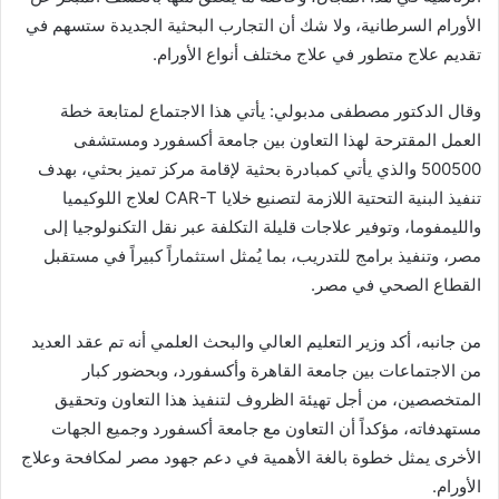
الأورام السرطانية، ولا شك أن التجارب البحثية الجديدة ستسهم في
تقديم علاج متطور في علاج مختلف أنواع الأورام.
وقال الدكتور مصطفى مدبولي: يأتي هذا الاجتماع لمتابعة خطة
العمل المقترحة لهذا التعاون بين جامعة أكسفورد ومستشفى
500500 والذي يأتي كمبادرة بحثية لإقامة مركز تميز بحثي، بهدف
تنفيذ البنية التحتية اللازمة لتصنيع خلايا CAR-T لعلاج اللوكيميا
والليمفوما، وتوفير علاجات قليلة التكلفة عبر نقل التكنولوجيا إلى
مصر، وتنفيذ برامج للتدريب، بما يُمثل استثماراً كبيراً في مستقبل
القطاع الصحي في مصر.
من جانبه، أكد وزير التعليم العالي والبحث العلمي أنه تم عقد العديد
من الاجتماعات بين جامعة القاهرة وأكسفورد، وبحضور كبار
المتخصصين، من أجل تهيئة الظروف لتنفيذ هذا التعاون وتحقيق
مستهدفاته، مؤكداً أن التعاون مع جامعة أكسفورد وجميع الجهات
الأخرى يمثل خطوة بالغة الأهمية في دعم جهود مصر لمكافحة وعلاج
الأورام.