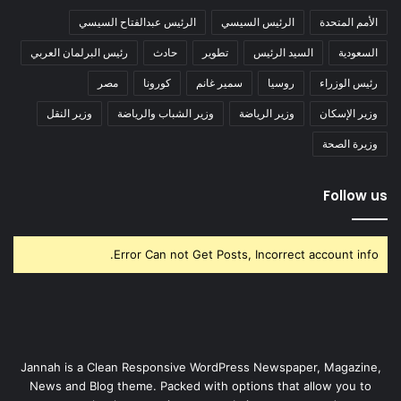
الأمم المتحدة
الرئيس السيسي
الرئيس عبدالفتاح السيسي
السعودية
السيد الرئيس
تطوير
حادث
رئيس البرلمان العربي
رئيس الوزراء
روسيا
سمير غانم
كورونا
مصر
وزير الإسكان
وزير الرياضة
وزير الشباب والرياضة
وزير النقل
وزيرة الصحة
Follow us
Error Can not Get Posts, Incorrect account info.
Jannah is a Clean Responsive WordPress Newspaper, Magazine,
News and Blog theme. Packed with options that allow you to