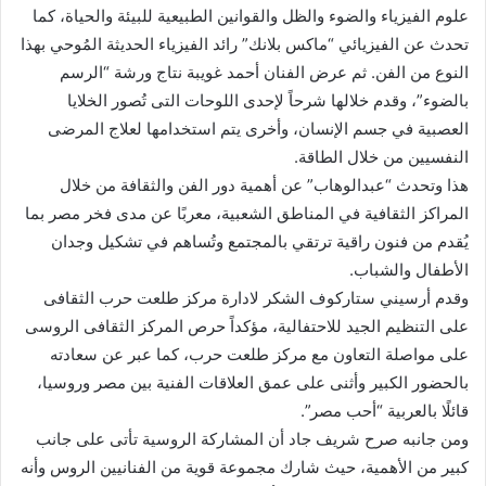
علوم الفيزياء والضوء والظل والقوانين الطبيعية للبيئة والحياة، كما
تحدث عن الفيزيائي “ماكس بلانك” رائد الفيزياء الحديثة المُوحي بهذا
النوع من الفن. ثم عرض الفنان أحمد غويبة نتاج ورشة “الرسم
بالضوء”، وقدم خلالها شرحاً لإحدى اللوحات التى تُصور الخلايا
العصبية في جسم الإنسان، وأخرى يتم استخدامها لعلاج المرضى
النفسيين من خلال الطاقة.
هذا وتحدث “عبدالوهاب” عن أهمية دور الفن والثقافة من خلال
المراكز الثقافية في المناطق الشعبية، معربًا عن مدى فخر مصر بما
يُقدم من فنون راقية ترتقي بالمجتمع وتُساهم في تشكيل وجدان
الأطفال والشباب.
وقدم أرسيني ستاركوف الشكر لادارة مركز طلعت حرب الثقافى
على التنظيم الجيد للاحتفالية، مؤكداً حرص المركز الثقافى الروسى
على مواصلة التعاون مع مركز طلعت حرب، كما عبر عن سعادته
بالحضور الكبير وأثنى على عمق العلاقات الفنية بين مصر وروسيا،
قائلًا بالعربية “أحب مصر”.
ومن جانبه صرح شريف جاد أن المشاركة الروسية تأتى على جانب
كبير من الأهمية، حيث شارك مجموعة قوية من الفنانيين الروس وأنه