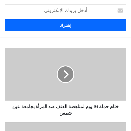
أ
د
خ
ل
ب
ر
ي
د
ك
ا
ل
إ
ل
ك
ت
ر
و
ختام حملة 16 يوم لمناهضة العنف ضد المرأة بجامعة عين
ن
شمس
ي