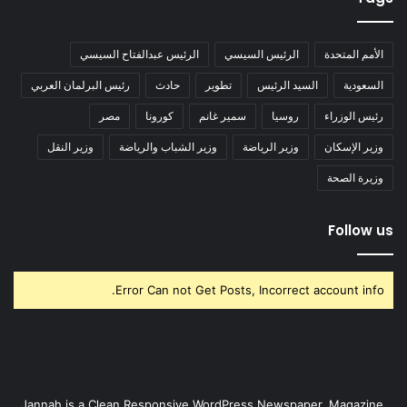
الأمم المتحدة
الرئيس السيسي
الرئيس عبدالفتاح السيسي
السعودية
السيد الرئيس
تطوير
حادث
رئيس البرلمان العربي
رئيس الوزراء
روسيا
سمير غانم
كورونا
مصر
وزير الإسكان
وزير الرياضة
وزير الشباب والرياضة
وزير النقل
وزيرة الصحة
Follow us
Error Can not Get Posts, Incorrect account info.
Jannah is a Clean Responsive WordPress Newspaper, Magazine,