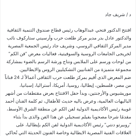
د / شريف جاد
افتتح الدكتور فتحي عبدالوهاب رئيس قطاع صندوق التنمية الثقافية
والدكتور عادل بدر مدير مركز طلعت حرب وأرسيني ستاركوف نائب
مدير المركز الثقافي الروسي، وشريف جاد رئيس الجمعية المصرية
لخريجى الجامعات الروسية والسوفيتية، فعاليات معرض “فن الكم”
من لوحات ورسم على الملابس ونتاج ورشة الرسم بالضوء بمشاركة
مجموعة متميزة من الفنانيين التشكيليين الروس والايطاليين.
ضم المعرض الذى اُقيم بمركز طلعت حرب الثقافى أعمالاً لـ 24 فناناً
من مصر، فلسطين، إيطاليا، روسيا، أمريكا، أستراليا، إسبانيا،
موريشيوس والأرجنتين، وبدأ حفل الافتتاح بعرض مقتطفات من أشهر
الباليهات العالمية، وعرض باليه حديث للأطفال، ثم كلمة الفنان أحمد
غويبة رئيس الأكاديمية الدولية لفن الكم عن منطقة الشرق الأوسط،
مقدمًا شرحا مصحوبا بفيلم تسجيلي عن هذا الفن والذى بدأ بثناء
“روبيرتو دنتي” رئيس الأكاديمية الدولية لفن الكم بإيطاليا، على
العلاقات الفنية المصرية الايطالية وخاصة الفنون الحديثة التي تُحاكي