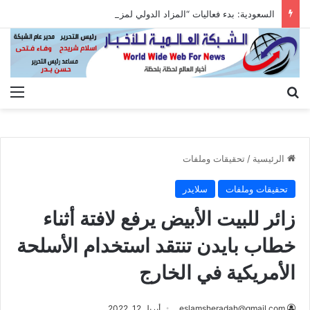
السعودية: بدء فعاليات “المزاد الدولي لمزارع إنتاج الصقور 2026”
بحث عن
الق
الرئيسية
/
تحقيقات وملفات
تحقيقات وملفات
سلايدر
زائر للبيت الأبيض يرفع لافتة أثناء
خطاب بايدن تنتقد استخدام الأسلحة
الأمريكية في الخارج
eslamsheradah@gmail.com
أبريل 12, 2022