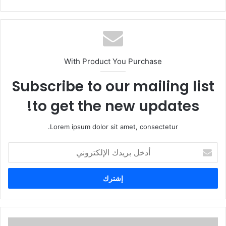
With Product You Purchase
Subscribe to our mailing list
to get the new updates!
Lorem ipsum dolor sit amet, consectetur.
أ
د
خ
ل
ب
ر
ي
د