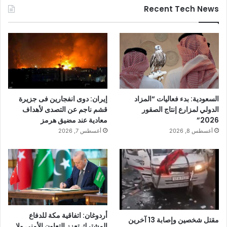
Recent Tech News
السعودية: بدء فعاليات “المزاد
إيران: دوى انفجارين فى جزيرة
الدولي لمزارع إنتاج الصقور
قشم ناجم عن التصدى لأهداف
2026”
معادية عند مضيق هرمز
أغسطس 8, 2026
أغسطس 7, 2026
أردوغان: اتفاقية مكة للدفاع
مقتل شخصين وإصابة 13 آخرين
المشترك تعزز التعاون الأمني ولا