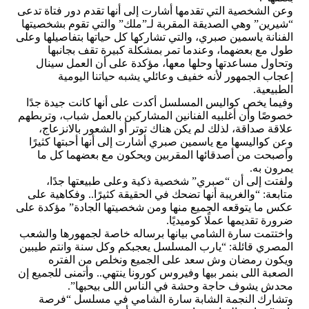
وعن الشخصية التي تقدمها أشارت إلى أنها تقدم دور فتاة تدعى
“شيرين” وهي الصديقة المقربة لـ”ملك” والتي تقوم بشخصيتها
الفنانة ياسمين صبري، والتي تشاركها كل حياتها بتفاصيلها وعلى
طول مع بعضهما، وعندما تمر بمشكلة كبيرة تقف بجانبها
وتحاول مساعدتها وحلها معها، مؤكدة على أن العمل سينال
إعجاب الجمهور لأنه خفيف وعائلي يشبه حياتنا اليومية
الطبيعية.
وفيما يخص كواليس المسلسل أكدت على أنها كانت جيدة جدًا
خصوصًا وأن أغلبيه الفنانين المشاركين بالعمل شباب، وتربطهم
علاقة صداقة، لذلك لم يكن هناك توتر أو الشعور بالانزعاج،
وعن كواليسها مع ياسمين صبري أشارت إلى أنها أحبتها كثيرًا
وأصبحت من أصدقائها المقربين ويحكون مع بعضهما كل ما
يمرون به.
ولفتت إلى أن “صبري” شخصية ذكية وعلى طبيعتها جدًا،
متابعة: “والغريبة أنها تضحك في الحقيقة كثيرًا.. وفكاهية على
عكس ما يتوقعه الجميع منها ومن شخصيتها الجادة” مؤكدة على
ضرورة تقديمها عملًا كوميديًا.
واختتمت سارة الشامي بيانها برساله خاصة لجمهورها والشعب
المصري قائلة: “يارب المسلسل يعجبكم وكل سنة وانتم طيبين
ويكون رمضان وش سعد على الجميع ونخلص من الفتره
الصعبة اللى بنمر بيها وفيروس كورونا ينتهي.. وأتمنى للجميع إن
محدش يشوف حاجة وحشة في الناس اللى بيحبها”.
وتشارك النجمة الشابة سارة الشامي في مسلسل “فرصة