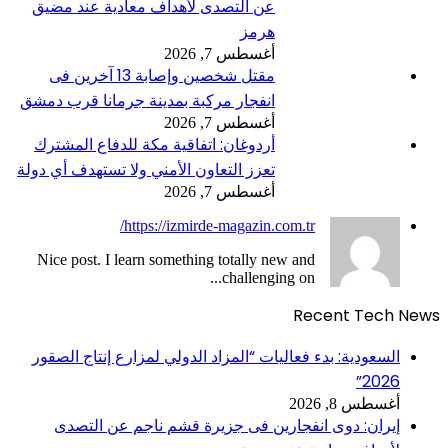
عن التصدى لأهداف معادية عند مضيق
هرمز
أغسطس 7, 2026
مقتل شخصين وإصابة 13 آخرين فى
انفجار مركبة بمدينة جرمانا قرب دمشق
أغسطس 7, 2026
أردوغان: اتفاقية مكة للدفاع المشترك
تعزز التعاون الأمني ولا تستهدف أي دولة
أغسطس 7, 2026
https://izmirde-magazin.com.tr/
Nice post. I learn something totally new and
challenging on...
Recent Tech News
السعودية: بدء فعاليات “المزاد الدولي لمزارع إنتاج الصقور
2026”
أغسطس 8, 2026
إيران: دوى انفجارين فى جزيرة قشم ناجم عن التصدى