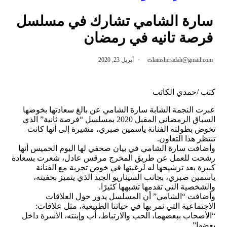
سارة الشامي تشارك في مسلسل
فرصة تانيه في رمضان
eslamsheradah@gmail.com
أبريل 23, 2020
كتب /حمدي الكاتب
عبرت النجمة الشابة سارة الشامي عن بالغ سعادتها بخوضها
السباق الرمضاني المقبل 2020 بمسلسل “فرصة ثانية” الذي
تخوض بطولته الفنانة ياسمين صبري، مشيرة إلى أنها كانت
تنتظر هذا التعاون.
وأضافت سارة الشامي في بيان صحفي لها اليوم الخميس أنها
رشحت للعمل عن طريق المخرج مرقس عادل، شعرت بسعادة
كبيرة بعد ترشيحها له لرغبتها في خوض تجربة مع الفنانة
ياسمين صبري، بجانب السيناريو الجيد الذي يتميز بخفيته،
والشخصية التي تقدمها تشبهها كثيرًا.
وأضافت “الشامي” أن المسلسل يدور حول العلاقات
الاجتماعية التي نمر بها في حياتنا الطبيعية، مثل علاقات:
“الأصحاب ببعضهما، الحب والارتباط، أب وإبنته، الأسرة داخل
بعضها”.