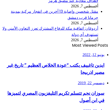
لأهداف معادية عند مضيق هرمز
أغسطس 7, 2026
مقتل شخصين وإصابة 13 آخرين فى انفجار مركبة بمدينة
جرمانا قرب دمشق
أغسطس 7, 2026
أردوغان: اتفاقية مكة للدفاع المشترك تعزز التعاون الأمني ولا
تستهدف أي دولة
أغسطس 7, 2026
Most Viewed Posts
يونيو 12, 2022
ايدين تاغييف يكتب “عودة الخلاص العظيم ” تاريخ غير
مصير اذربيجا
ديسمبر 22, 2019
سوزان نجم تتسلم تكريم التليفزيون المصري لتميزها
في ابن أصول