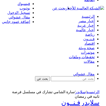
فيسبوك
بحث عن
يوتيوب
تسجيل الدخول
الرئيسية
مقال عشوائي
أخبار مصر
إضافة عمود جانبي
أخبار عربية
أخبار عالمية
رياضة
فـنــون
اقتصاد
صحة وبيئة
موتمرات
تحقيقات وملفات
مقالات
مقال عشوائي
بحث عن
الرئيسية
/
سلايدر
/
سارة الشامي تشارك في مسلسل فرصة
تانيه في رمضان
سلايدر
فـنــون