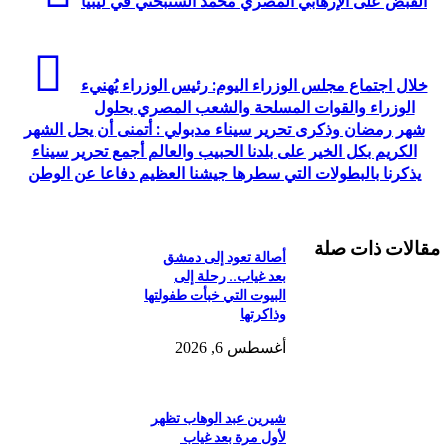
القبض على الإرهابي المصري محمد السنبختي في ليبيا
خلال اجتماع مجلس الوزراء اليوم: رئيس الوزراء يُهنيء
الوزراء والقوات المسلحة والشعب المصري بحلول
شهر رمضان وذكرى تحرير سيناء مدبولي : أتمنى أن يحل الشهر
الكريم بكل الخير على بلدنا الحبيب والعالم أجمع تحرير سيناء
يذكرنا بالبطولات التي سطرها جيشنا العظيم دفاعا عن الوطن
مقالات ذات صلة
أصالة تعود إلى دمشق
بعد غياب.. رحلة إلى
البيوت التي خبأت طفولتها
وذاكرتها
أغسطس 6, 2026
شيرين عبد الوهاب تظهر
لأول مرة بعد غياب