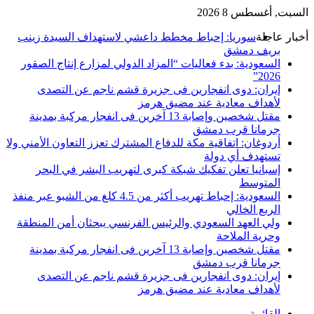
السبت, أغسطس 8 2026
أخبار عاجلة
سوريا: إحباط مخطط داعشي لاستهداف السيدة زينب
بريف دمشق
السعودية: بدء فعاليات “المزاد الدولي لمزارع إنتاج الصقور
2026”
إيران: دوى انفجارين فى جزيرة قشم ناجم عن التصدى
لأهداف معادية عند مضيق هرمز
مقتل شخصين وإصابة 13 آخرين فى انفجار مركبة بمدينة
جرمانا قرب دمشق
أردوغان: اتفاقية مكة للدفاع المشترك تعزز التعاون الأمني ولا
تستهدف أي دولة
إسبانيا تعلن تفكيك شبكة كبرى لتهريب البشر في البحر
المتوسط
السعودية: إحباط تهريب أكثر من 4.5 كلغ من الشبو عبر منفذ
الربع الخالي
ولي العهد السعودي والرئيس الفرنسي يبحثان أمن المنطقة
وحرية الملاحة
مقتل شخصين وإصابة 13 آخرين فى انفجار مركبة بمدينة
جرمانا قرب دمشق
إيران: دوى انفجارين فى جزيرة قشم ناجم عن التصدى
لأهداف معادية عند مضيق هرمز
القائمة