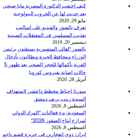
كيف اختفت الدكتورة المصرية مايا صبحي
بعد حديث لها عن الحروب البيولوجية
مايو 29, 2020
تعرف بالصور والفيديو على اساليب
تعذيب المسلمين في المعتقلات الصينية
ديسمبر 20, 2019
بالصور “اهالي المنصورية يستغثون برئيس
الوزراء ومحافظ الجيزة ويطالبون بأدخال
القرية بأكمالها للحجر الصحي بعد ظهور 5
حالات إصابة بفيروس كورونا
أبريل 28, 2020
سوريا: إحباط مخطط داعشي لاستهداف
السيدة زينب بريف دمشق
أغسطس 8, 2026
السعودية: بدء فعاليات “المزاد الدولي
لمزارع إنتاج الصقور 2026”
أغسطس 8, 2026
إيران: دوى انفجارين فى جزيرة قشم ناجم