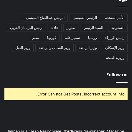
الأمم المتحدة
الرئيس السيسي
الرئيس عبدالفتاح السيسي
السعودية
السيد الرئيس
تطوير
حادث
رئيس البرلمان العربي
رئيس الوزراء
روسيا
سمير غانم
كورونا
مصر
وزير الإسكان
وزير الرياضة
وزير الشباب والرياضة
وزير النقل
وزيرة الصحة
Follow us
Error Can not Get Posts, Incorrect account info.
Jannah is a Clean Responsive WordPress Newspaper, Magazine,