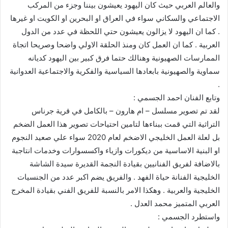
والعالم العربي حيث كان اليهود يعيشون بيننا وجزء من المركب
الاجتماعي والسكاني سواء في العراق او البحرين او الكويت او غيرها
. كما ان اليهود لا يزالون يعيشون حتي اللحظة في عدد من الدول
العربية . كما ان العمل كان ومنذ الحلقة الاولي واضحا وصريحا اتجاة
الممارسات الصهيونية وهنالك حتما فرق كبير بين اليهود كديانه
سماوية والصهيونية بابعادها السياسية والفكرية والاجتماعية العدوانية
.
وتابع الفنان احمد الجسمي :
لقد تم تصوير مسلسل – ام هارون – بالكامل في قرية جرناس
التراثية التي قمت ببناءها لتامين احتياحات تصوير هذا العمل الضخم
بل لعلة العمل الخليجي الاضخم لعام 2020 سواء علي صعيد النجوم
او البنية الاساسية من ديكورات وازياء واكسسوارات وخدمات انتاجبة
بالاضافة لفريق الفنانيين بقيادة النجمة القديرة سيدة الشاشة
الخليجية الفنانة حياة الفهد . والفريق يضم اكبر عدد من الجنسيات
الخليجية والعربية . وهكذا الامر بالنسبة للفريق الفني بقيادة المخرج
العربي المتميز محمد العدل .
واستطرد الجسمي :