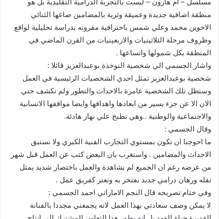
مسلسل – ام هارون – ليست بالتجربة الدرامية التقليدية بل هو
منطقة اضافية جديدة وعميقة وثرية بالمضامين صاغها الثنائي
الاخوين محمد وعلي شمس باحترافية مقرونه بدراسة تحليلية لواقع
وظروف مرحلة الثلاثينيات والاربعينيات من القرن الماضي في
المنطقة بكل شمولها واتساعها .
واشار الجسمي الي شخصية النوخذة بوعبدالعزيز قائلا :
شخصية بوعبدالعزيز تمثل احدي الشخصيات الرئيسية في العمل
وستظل تلك الشخصية عامرة بالاحداث والتطور ولم تكشف حتي
الان الا عن جزء يسير من ابعادها واهدافها وايضا مواقفها الانسانية
والاجتماعية والوطنية ..وهي تطبخ علي نهار هادئة.
وقال الجسمي :
ما احوجنا ان نكون بمستوي التجارب الفنية الكبري ولا نستبق
الاحداث والمضامين . واستغرب بان البعض كتب عن العمل قبل شهر
من عرضه رغم ان الجميع لم يشاهدة والعمل باختصار شديد يمثل
نقله ورهان درامي جديد نفتخر به ونعتز كفريق عمل .
وفي ختام تصريحه قال النجم الاماراتي احمد الجسمي :
لا يمكن وصف سعادتي بهذا العمل لانه يجمعني مجددا بالفنانة
القديرة حياة الفهد بل انه يطور هذا التعاون المشترك الي انتاج