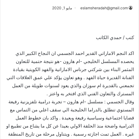
eslamsheradah@gmail.com
مايو 1, 2020
كتب / حمدي الكاتب
اكد النجم الاماراتي القدير احمد الجسمي ان النجاح الكبير الذي
يحصده المسلسل الخليجي -ام هارون -هو نتيجة حتمية للتعاون
المثمر البناء بين شركتي جرناس الاماراتية والفهد الكويتية بقيادة
الفنانة القديرة حياة الفهد . وهو تعاون يؤكد علي عمق العلاقات التي
تجمعني بالقديرة ام سوزان والذي يعود لسنوات طويلة من العمل
المسترك والتعاون الفني الذي افتخر به واعتز .
وقال الجسمي : مسلسل -ام هارون – تجربة درامية تلفزيزنية رفيعة
المستوي تنطلق بالدراما الخليجبة الي سقف اعلي من التماس مع
قضايا اجتماعية وسياسية رفيعة وبعيدة . واكد بان خطوط العمل
الدرامية واضحة منذ الحلقة الاولي بعيدا عن كل ما يشاع من تطبيع او
غيره . العمل تمت اجازته رسمية . ويتناول مرحلة من تاريخ المنطقة