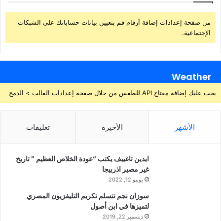
من صفحة إعدادات إضافة أرقام قم بتعيين بيانات حساباتك على الشبكات
الإجتماعية.
Weather
يجب عليك إضافة مفتاح API للطقس من خلال صفحة إعدادات القالب > الدمج
الأشهر
الأخيرة
تعليقات
ايدين تاغييف يكتب “عودة الخلاص العظيم ” تاريخ
غير مصير اذربيجا
يونيو 12, 2022
سوزان نجم تتسلم تكريم التليفزيون المصري
لتميزها في ابن أصول
ديسمبر 22, 2019