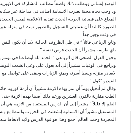
الوضع إنساني ويتطلب ذلك واصفاً مطالب المشاركة في الاوبريت ”
ود وحب تجاه محنة تضرب الانسانية اضاف في مداخلة عبر سكايب م
المذاع على فضائية العربية الحدث تقديم الاعلامية لميس الحديدي
الصورة كاشفاً أن عمليتي التسجيل والتصوير تمت في منزله عبر 
في وقت وجيز جداً .
وتابع الرباعي قائلاً ” في ظل الظروف الحالية لابد أن يكون للفن
باي طريقة مشيراً أن الحدث فرض نفسه ” .
وحول العزل الصحي قال الرباعي ” الحمد لله أوضاعنا في تونس أفض
وتراجع في الوفيات مشيراً إلى أنه يعول على وعي الشعب التونس
لايغادر منزله وسط أسرته ويمنع الزيارات ويبقى على تواصل مع أ
الفيديو “كول ” .
وقال لم أتخيل يوماً أن نمر بهذه الازمة مشيراً أن أزمة كورونا ج
الطب مقارنة بالقرن العشرين ورغم ذلك أصبنا بهذه الازمة حتى ي
العلم إلا قليلاً ” مشيراً إلى أن الدرس المستفاد من الازمة هي أن
المستقبل مشيراً أن الانسانية إنشغلت في الحروب والمطامع ونسي
المجردة وجمد العالم أجمع وهذا هو قوة الدرس ولابد الاتعاظ منه 