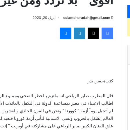
أقوى ” بلا تردد ومن غير 
eslamsheradah@gmail.com
أبريل 20, 2020
فيسبوك
X
لينكدإن
ماسنجر
كتب/حسن بدر
قال المطرب صابر الرباعي انه ملتزم بالحظر الصحي وممنوع الزي
اطالب الاغنياء في مصر بمساعدة الدولة في التكفل بالعائلات الاك
لم أتخيل يوماً أزمة ” كوورنا ” ونحن في القرن الحادي والعشرين 
العالم إنشغل بالحروب ونسي الانسانية لتأتي أزمة كورونا فتعيد لنا
علق الفنان الكبير صابر الرباعي على مشاركته في أوبريت ” إنت أق