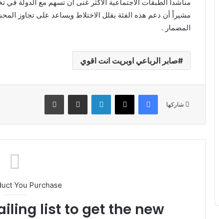
مناشداً الطبقات الاجتماعية الاكثر غنى أن تسهم مع الدولة في 
مشيراً أن دعم هذه الفئة يقلل الاختلاط ويساعد على تجاوز الم
المضمار .
صابر الرباعي اوبريت انت اقوي
فيسبوك
X
لينكدإن
مشاركة عبر البريد
طباعة
شاركها
duct You Purchase
iling list to get the new