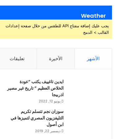
Weather
يجب عليك إضافة مفتاح API للطقس من خلال صفحة إعدادات
القالب > الدمج
الأشهر
الأخيرة
تعليقات
ايدين تاغييف يكتب “عودة
الخلاص العظيم ” تاريخ غير مصير
اذربيجا
يونيو 12, 2022
سوزان نجم تتسلم تكريم
التليفزيون المصري لتميزها في
ابن أصول
ديسمبر 22, 2019