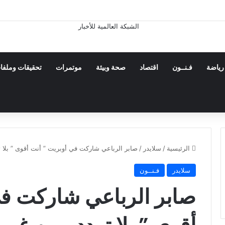
رياضة
فـنــون
اقتصاد
صحة وبيئة
موتمرات
تحقيقات وملفا
الرئيسية
/
سلايدر
/
صابر الرباعي شاركت في أوبريت ” أنت أقوى ” بلا ت
سلايدر
فـنــون
صابر الرباعي شاركت في