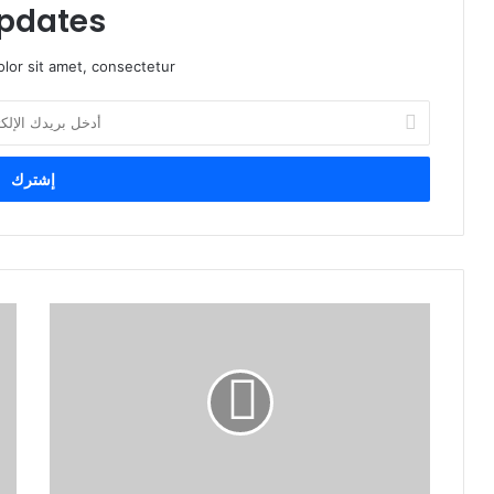
pdates!
lor sit amet, consectetur.
أ
د
خ
ل
ب
ر
ي
د
ك
ا
ل
إ
ل
ك
ت
ر
و