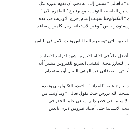
 بالغالي ” مشيراً إلى أنه يجب أن يقوم بدوره بكل
ن العاصمة التونسية مع برنامج ” القاهرة الان ”
 ” التكنولوجيا سهلت إتمام إخراج الاوبريت في هذه
إستوديو خاص ” وعبر الاستعانة برجل كامبر ومساعد
 الواجهة التي توجه رسالة للناس وتبث الامل في الناس
ل حالاً في الايام الاخيرة وشهدنا تراجع الاصابات
ي لتجاوز محنة التفشي السريع للفيروس مشيراً أنه
خوتي واصدقائي عبر الهاتف النقال أو بإستخدام
ائت خارج عصر “الحداثة” والتقدم التكنولوجي وتقدم
منحنا الله دروس حيث يقول تعالى ” وماأوتيتم من
 الانسانية في خطر دائم وينبغي علينا الحذر في
ت الانسانية حتى أصبانا فيروس لايرى بالعين
“.