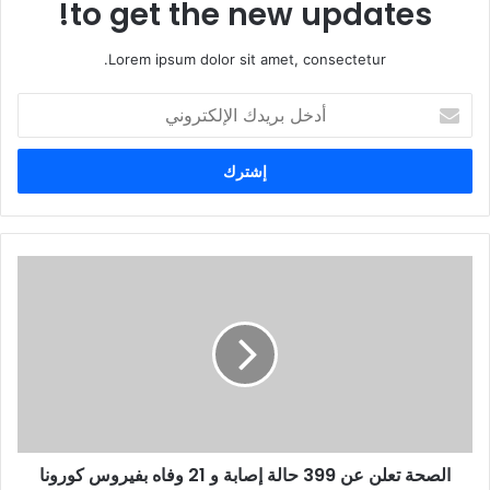
to get the new updates!
Lorem ipsum dolor sit amet, consectetur.
أ
د
خ
ل
ب
ر
ي
د
ك
ا
ل
إ
ل
ك
ت
ر
و
الصحة تعلن عن 399 حالة إصابة و 21 وفاه بفيروس كورونا