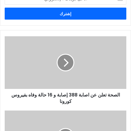
د
خ
ل
ب
ر
ي
د
ك
ا
ل
إ
ل
ك
ت
ر
و
الصحة تعلن عن اصابة 388 إصابة و 16 حالة وفاه بفيروس
ن
كورونا
ي