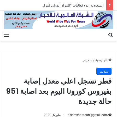
السعودية: بدء فعاليات “المزاد الدولي لمزارع إنتاج الصقور 2026”
بحث عن
الق
الرئيسية
/
سلايدر
سلايدر
قطر تسجل اعلي معدل إصابة
بفيروس كورونا اليوم بعد اصابة 951
حالة جديدة
eslamsheradah@gmail.com
مايو 5, 2020