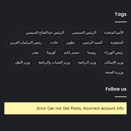
Tags
الأمم المتحدة
الرئيس السيسي
الرئيس عبدالفتاح السيسي
السعودية
السيد الرئيس
تطوير
حادث
رئيس البرلمان العربي
رئيس الوزراء
روسيا
سمير غانم
كورونا
مصر
وزير الإسكان
وزير الرياضة
وزير الشباب والرياضة
وزير النقل
وزيرة الصحة
Follow us
Error Can not Get Posts, Incorrect account info.