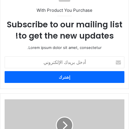
With Product You Purchase
Subscribe to our mailing list
to get the new updates!
Lorem ipsum dolor sit amet, consectetur.
أ
د
خ
ل
ب
ر
ي
د
ك
ا
ل
إ