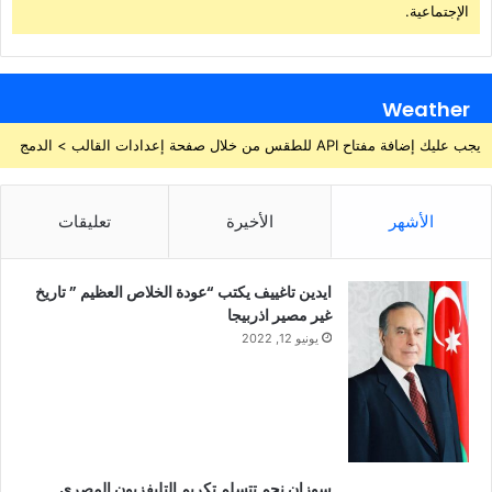
الإجتماعية.
Weather
يجب عليك إضافة مفتاح API للطقس من خلال صفحة إعدادات القالب > الدمج
الأشهر
الأخيرة
تعليقات
ايدين تاغييف يكتب “عودة الخلاص العظيم ” تاريخ
غير مصير اذربيجا
يونيو 12, 2022
سوزان نجم تتسلم تكريم التليفزيون المصري