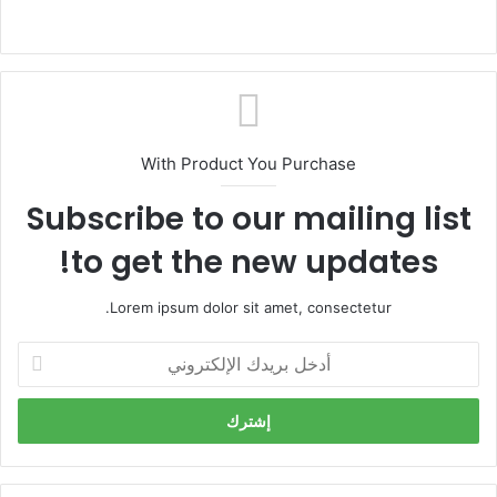
With Product You Purchase
Subscribe to our mailing list
to get the new updates!
Lorem ipsum dolor sit amet, consectetur.
أ
د
خ
ل
ب
ر
ي