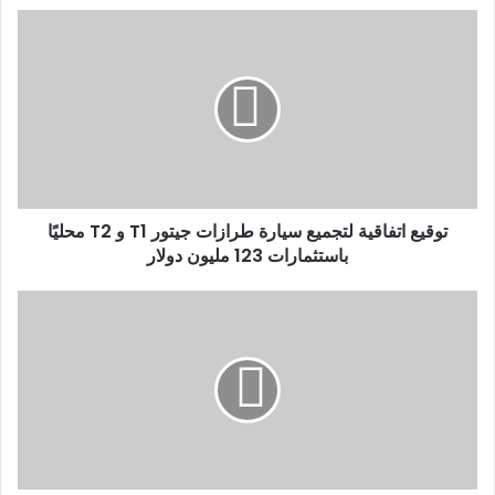
د
ك
ا
ل
إ
ل
ك
ت
ر
و
توقيع اتفاقية لتجميع سيارة طرازات جيتور T1 و T2 محليًا
ن
باستثمارات 123 مليون دولار
ي