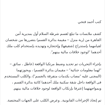
كتب أحمد فتحي
كشف ملابسات ما تبلغ لقسم شرطة السلام أول بمديرية أمن
القاهرة من (ربة منزل – مقيمة بدائرة القسم) بتضررها من شخصان
لقيامهما بإستدراج (شقيقها) وإحتجازه وتهديده بإستخدام كلب ملك
أحدهما “لوجود خلافات مالية بينهم”.
بإجراء التحريات تم تحديد وضبط مرتكبا الواقعة (عاطل ، سائق –
“لهما معلومات جنائية” – مقيمان بدائرة القسم) ، وبحوزتهما
(المجنى عليه “مصاب بكدمات متفرقة بالجسم”)، والكلب المستخدم
فى الواقعة داخل شقة سكنية ملك أحدهما كائنة بدائرة القسم ،
وبمواجهتهما إعترفا بإرتكاب الواقعة لوجود خلافات مالية بينهم.
تم إتخاذ الإجراءات القانونية.. وعرض الكلب على الجهات المختصة.