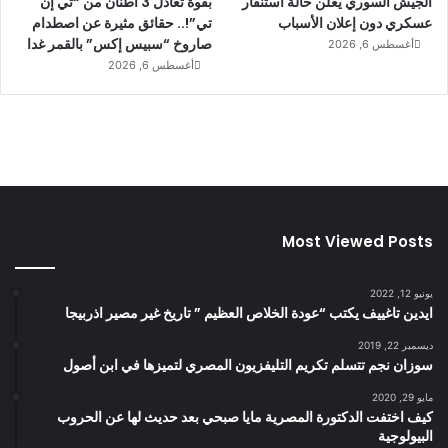
الجيش السوري يعلن حالة استنفار
بقوة تعادل 3 أطنان من “تي إن
عسكري دون إعلان الأسباب
تي”!.. حقائق مثيرة عن اصطدام
صاروخ “سبيس إكس” بالقمر غدا
أغسطس 6, 2026
أغسطس 6, 2026
Most Viewed Posts
يونيو 12, 2022
ايدين تاغييف يكتب “عودة الخلاص العظيم ” تاريخ غير مصير اذربيجا
ديسمبر 22, 2019
سوزان نجم تتسلم تكريم التليفزيون المصري لتميزها في ابن أصول
مايو 29, 2020
كيف اختفت الدكتورة المصرية مايا صبحي بعد حديث لها عن الحروب
البيولوجية