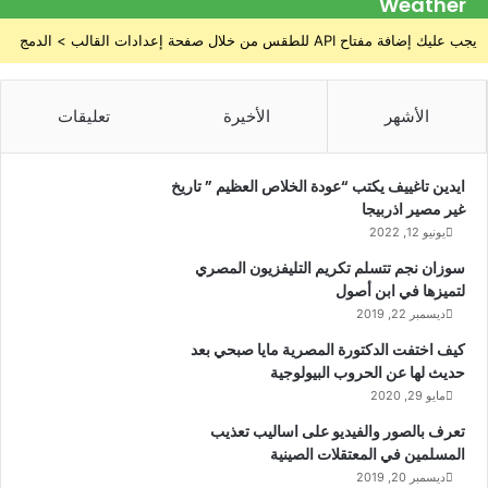
Weather
يجب عليك إضافة مفتاح API للطقس من خلال صفحة إعدادات القالب > الدمج
الأشهر
الأخيرة
تعليقات
ايدين تاغييف يكتب “عودة الخلاص العظيم ” تاريخ
غير مصير اذربيجا
يونيو 12, 2022
سوزان نجم تتسلم تكريم التليفزيون المصري
لتميزها في ابن أصول
ديسمبر 22, 2019
كيف اختفت الدكتورة المصرية مايا صبحي بعد
حديث لها عن الحروب البيولوجية
مايو 29, 2020
تعرف بالصور والفيديو على اساليب تعذيب
المسلمين في المعتقلات الصينية
ديسمبر 20, 2019