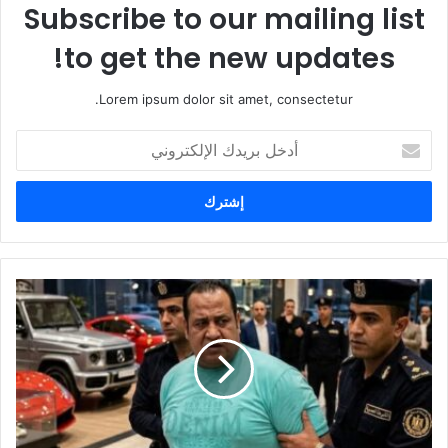
Subscribe to our mailing list
to get the new updates!
Lorem ipsum dolor sit amet, consectetur.
أ
د
خ
ل
ب
ر
ي
د
ك
ا
ل
إ
ل
ك
ت