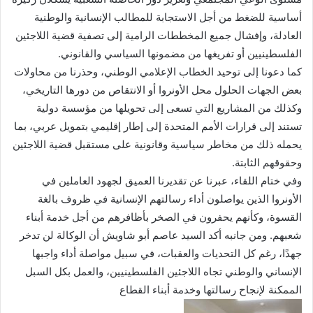
أساسية للضغط من أجل الاستجابة للمطالب الإنسانية والوطنية
العادلة، وإفشال جميع المخططات الرامية إلى تصفية قضية اللاجئين
الفلسطينيين أو تفريغها من مضمونها السياسي والقانوني.
كما دعونا إلى توحيد الخطاب الإعلامي الوطني، وحذرنا من محاولات
بعض الجهات الحلول محل الأونروا أو الانتقاص من دورها التاريخي،
وكذلك من المشاريع التي تسعى إلى تحويلها من مؤسسة دولية
تستند إلى قرارات الأمم المتحدة إلى إطار إقليمي بتمويل عربي، بما
يحمله ذلك من مخاطر سياسية وقانونية على مستقبل قضية اللاجئين
وحقوقهم الثابتة.
وفي ختام اللقاء، عبرنا عن تقديرنا العميق لجهود العاملين في
الأونروا الذين يواصلون أداء رسالتهم الإنسانية في ظروف بالغة
القسوة، وكأنهم يحفرون في الصخر بأظافرهم من أجل خدمة أبناء
شعبهم. ومن جانبه أكد السيد عاصم أبو شاويش أن الوكالة لن تدخر
جهدًا، رغم كل التحديات والعقبات، في سبيل مواصلة أداء واجبها
الإنساني والوطني تجاه اللاجئين الفلسطينيين، والعمل بكل السبل
الممكنة لإنجاح رسالتها وخدمة أبناء القطاع