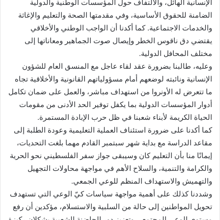
الإنسانية الهائل، والالتفاف حول المؤسسات الوطنية والدولية
الضامنة للحقوق الأساسية، وفي مقدمتها الصحة والتعليم والإغاثة
والخدمات الاجتماعية. كما أكدنا أن الواجب الوطني والأخلاقي
يقتضي دق ناقوس الخطر وإيصال صوت الجماهير ومعاناتها إلى
مختلف المحافل الدولية.
وعليه، طالبنا بضرورة عقد لقاء عاجل مع المنسق العام للشؤون
الإنسانية ونائبته لوضعهم أمام مسؤولياتهم القانونية والأخلاقية تجاه
ما تتعرض له الأونروا من استهداف مباشر، والعمل على ضمان تكامل
أدوار المؤسسات الدولية بما يكفل توفير الحد الأدنى من مقومات
الحياة الكريمة لأبناء شعبنا في ظل حرب الإبادة المستمرة.
كما أكدنا على ضرورة استئناف العملية التعليمية وعودة الطلبة إلى
مقاعد الدراسة مع بداية شهر سبتمبر القادم مهما بلغت التحديات،
إيمانًا منا بأن التعليم كان وسيبقى جواز سفر الفلسطيني نحو الحرية
والكرامة والتنمية، والسلاح الأهم في مواجهة محاولات التجهيل
والتهميش والاستهداف المنظم للوعي الجمعي.
وشددنا كذلك على أهمية مواجهة سياسات كيّ الوعي التي تستهدف
تحويل المواطنين إلى حالة من السلبية والاستسلام، مؤكدين أن رفع
مستوى الوعي المجتمعي وتعزيز دور الحاضنة الشعبية يشكلان ركيزة