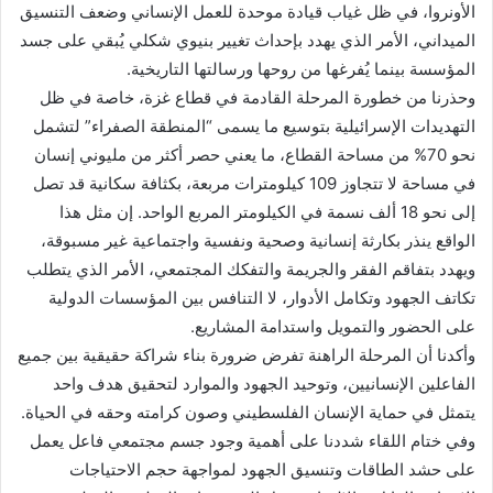
الأونروا، في ظل غياب قيادة موحدة للعمل الإنساني وضعف التنسيق
الميداني، الأمر الذي يهدد بإحداث تغيير بنيوي شكلي يُبقي على جسد
المؤسسة بينما يُفرغها من روحها ورسالتها التاريخية.
وحذرنا من خطورة المرحلة القادمة في قطاع غزة، خاصة في ظل
التهديدات الإسرائيلية بتوسيع ما يسمى “المنطقة الصفراء” لتشمل
نحو 70% من مساحة القطاع، ما يعني حصر أكثر من مليوني إنسان
في مساحة لا تتجاوز 109 كيلومترات مربعة، بكثافة سكانية قد تصل
إلى نحو 18 ألف نسمة في الكيلومتر المربع الواحد. إن مثل هذا
الواقع ينذر بكارثة إنسانية وصحية ونفسية واجتماعية غير مسبوقة،
ويهدد بتفاقم الفقر والجريمة والتفكك المجتمعي، الأمر الذي يتطلب
تكاتف الجهود وتكامل الأدوار، لا التنافس بين المؤسسات الدولية
على الحضور والتمويل واستدامة المشاريع.
وأكدنا أن المرحلة الراهنة تفرض ضرورة بناء شراكة حقيقية بين جميع
الفاعلين الإنسانيين، وتوحيد الجهود والموارد لتحقيق هدف واحد
يتمثل في حماية الإنسان الفلسطيني وصون كرامته وحقه في الحياة.
وفي ختام اللقاء شددنا على أهمية وجود جسم مجتمعي فاعل يعمل
على حشد الطاقات وتنسيق الجهود لمواجهة حجم الاحتياجات