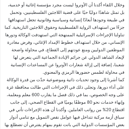
وخلال اللقاء أكدنا أن الأونروا ليست مجرد مؤسسة إغاثية أو خدمية،
بل تمثل شاهدًا دوليًا حيًا على قضية اللاجئين الفلسطينيين، وتحمل
في طبيعة وجودها أبعادًا إنسانية وسياسية وقانونية تجعل استهدافها
جزءًا من استهداف الرواية الفلسطينية وحقوق اللاجئين التاريخية. كما
تناولنا الإجراءات الإسرائيلية الممنهجة التي استهدفت الوكالة ودورها
الإنساني، من خلال استهداف خطوط الإمداد الإغاثي، وفرض مغادرة
الموظفين الدوليين ومنع عودتهم إلى القطاع، في محاولة واضحة
لإبعاد الشاهد الدولي عن جرائم الإبادة الجماعية التي يتعرض لها
شعبنا، إضافة إلى إزالة شعارات الأونروا عن المساعدات الإنسانية
في محاولة لطمس حضورها الرمزي والمعنوي.
كما أشرنا إلى وجود تحديات ذاتية وموضوعية حدّت من قدرة الوكالة
على أداء دورها، وتجلى ذلك في الإجراءات التي طالت محافظة غزة
على وجه الخصوص، بما في ذلك فصل ما يقارب 600 معلم ومعلمة،
وإنهاء خدمات نحو 80 موظفًا يوميًا في القطاع الصحي، إلى جانب
اقتطاع 20% من رواتب العاملين. وأكدنا أن هذه الإجراءات تأتي في
سياق أزمة مركبة تتداخل فيها عوامل نقص التمويل مع تنامي أدوار
بعض المؤسسات الدولية التي باتت تقوم بمهام يفترض أن تضطلع بها