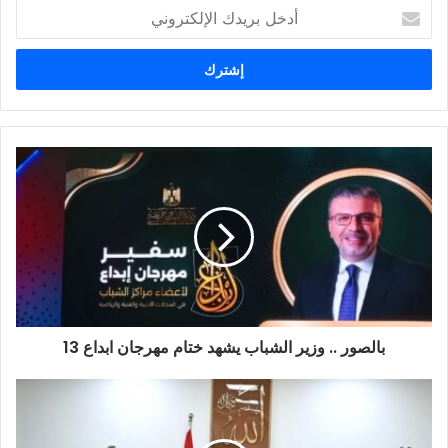
أ
د
خ
ل
ب
ر
ي
د
ك
ا
ل
إ
ل
ك
ت
ر
و
بالصور .. وزير الشباب يشهد ختام مهرجان ابداع 13
ن
ي