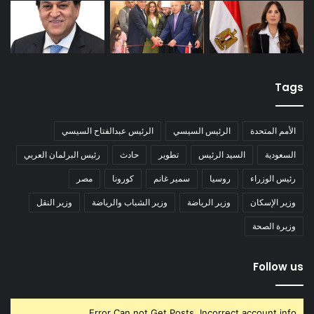
Tags
الأمم المتحدة
الرئيس السيسي
الرئيس عبدالفتاح السيسي
السعودية
السيد الرئيس
تطوير
حادث
رئيس البرلمان العربي
رئيس الوزراء
روسيا
سمير غانم
كورونا
مصر
وزير الإسكان
وزير الرياضة
وزير الشباب والرياضة
وزير النقل
وزيرة الصحة
Follow us
Error Can not Get Posts, Incorrect account info.