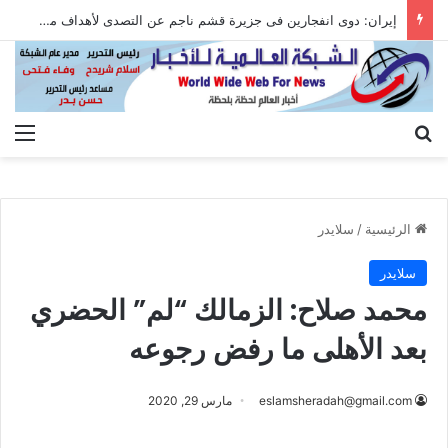
إيران: دوى انفجارين فى جزيرة قشم ناجم عن التصدى لأهداف معادية عند مضيق هرمز
بحث عن
الق
الرئيسية
/
سلايدر
سلايدر
محمد صلاح: الزمالك “لم” الحضري
بعد الأهلى ما رفض رجوعه
eslamsheradah@gmail.com
مارس 29, 2020