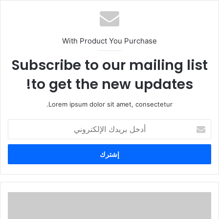
With Product You Purchase
Subscribe to our mailing list
to get the new updates!
Lorem ipsum dolor sit amet, consectetur.
أ
د
خ
ل
ب
ر
ي
د
ك
ا