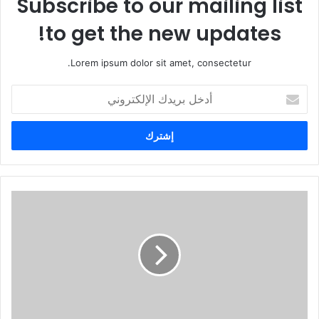
Subscribe to our mailing list
to get the new updates!
Lorem ipsum dolor sit amet, consectetur.
أ
د
خ
ل
ب
ر
ي
د
ك
ا
ل
إ
ل
ك
ت
ر