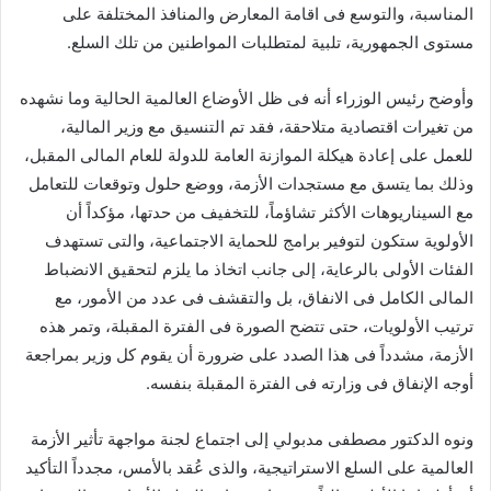
المناسبة، والتوسع فى اقامة المعارض والمنافذ المختلفة على
مستوى الجمهورية، تلبية لمتطلبات المواطنين من تلك السلع.
وأوضح رئيس الوزراء أنه فى ظل الأوضاع العالمية الحالية وما نشهده
من تغيرات اقتصادية متلاحقة، فقد تم التنسيق مع وزير المالية،
للعمل على إعادة هيكلة الموازنة العامة للدولة للعام المالى المقبل،
وذلك بما يتسق مع مستجدات الأزمة، ووضع حلول وتوقعات للتعامل
مع السيناريوهات الأكثر تشاؤماً، للتخفيف من حدتها، مؤكداً أن
الأولوية ستكون لتوفير برامج للحماية الاجتماعية، والتى تستهدف
الفئات الأولى بالرعاية، إلى جانب اتخاذ ما يلزم لتحقيق الانضباط
المالى الكامل فى الانفاق، بل والتقشف فى عدد من الأمور، مع
ترتيب الأولويات، حتى تتضح الصورة فى الفترة المقبلة، وتمر هذه
الأزمة، مشدداً فى هذا الصدد على ضرورة أن يقوم كل وزير بمراجعة
أوجه الإنفاق فى وزارته فى الفترة المقبلة بنفسه.
ونوه الدكتور مصطفى مدبولي إلى اجتماع لجنة مواجهة تأثير الأزمة
العالمية على السلع الاستراتيجية، والذى عُقد بالأمس، مجدداً التأكيد