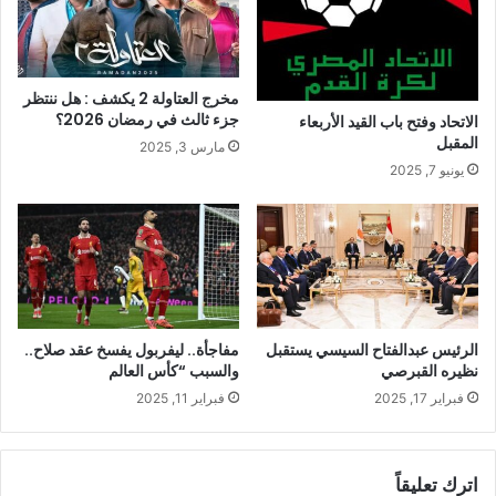
مخرج العتاولة 2 يكشف : هل ننتظر
جزء ثالث في رمضان 2026؟
الاتحاد وفتح باب القيد الأربعاء
المقبل
مارس 3, 2025
يونيو 7, 2025
الرئيس عبدالفتاح السيسي يستقبل
مفاجأة.. ليفربول يفسخ عقد صلاح..
نظيره القبرصي
والسبب “كأس العالم
فبراير 17, 2025
فبراير 11, 2025
اترك تعليقاً