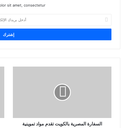
lor sit amet, consectetur.
أ
د
خ
ل
ب
ر
ي
د
ك
ا
ل
إ
ل
ك
ت
ر
و
ن
السفارة المصرية بالكويت تقدم مواد تموينية
ي