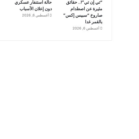
“تي إن تي”!.. حقائق
حالة استنفار عسكري
مثيرة عن اصطدام
دون إعلان الأسباب
صاروخ “سبيس إكس”
أغسطس 6, 2026
بالقمر غدا
أغسطس 6, 2026