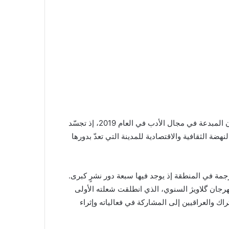
انضمت مدينة السليمانية في العراق إلى شبكة اليونسكو للمدن المبدعة في مجال الأدب في العام 2019، إذ تجسّد
نهضة الثقافية والاقتصادية للمدينة التي تعدّ بدورها
للترجمة في المنطقة إذ يوجد فيها سبعة دور نشرٍ كبرى.
ك مهرجان گلاویژ السنوي، الذي انطلقت شعلته الأولى
ين والأتراك والعراقيين إلى المشاركة في فعالياته وإثراء