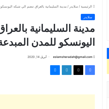
الرئيسية
/
سلايدر
/
مدينة السليمانية بالعراق تنضم الي شبكه اليونسكو 
سلايدر
مدينة السليمانية بالعرا
اليونسكو للمدن المبدعة
eslamsheradah@gmail.com
أبريل 14, 2020
فيسبوك
X
لينكدإن
ماسنجر