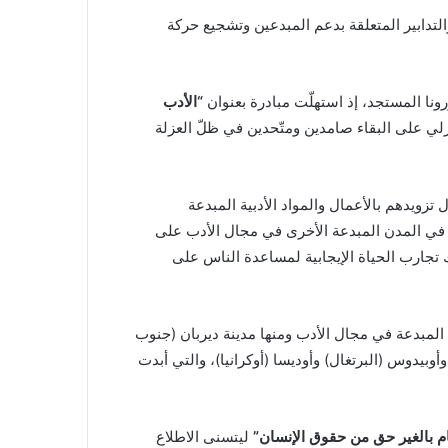
والتدابير المتعلقة بدعم المبدعين وتشجيع حركة
ا المستجد، إذ استهلّت مبادرة بعنوان
“الأدب
ي على البقاء صامدين ومتّحدين في ظلّ العزلة
يد-19 بشكل خاص من خلال تزويدهم بالأعمال والمواد الأدبية المبدعة
ين في المدن المبدعة الأخرى في مجال الأدب على
ك تجارب الحياة الإيجابية لمساعدة الناس على
المبدعة في مجال الأدب ومنها مدينة ديربان (جنوب
وأوبيدوس (البرتغال) وأوديسا (أوكرانيا)، والتي أبدت
ام بالغير حق من حقوق الإنسان”
ليتسنى الاطلاع