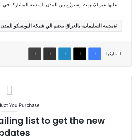
عليها عبر الإنترنت وستوزّع بين المدن المبدعة المشاركة في ال
مدينة السليمانية بالعراق تنضم الي شبكه اليونسكو للمدن 
فيسبوك
X
لينكدإن
مشاركة عبر البريد
طباعة
شاركها
duct You Purchase
iling list to get the new
pdates!