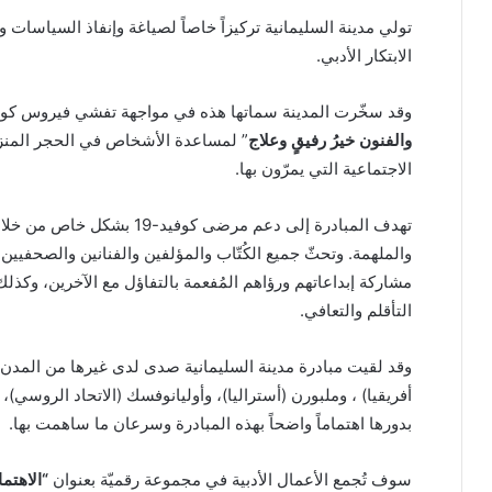
تولي مدينة السليمانية تركيزاً خاصاً لصياغة وإنفاذ السياسات 
الابتكار الأدبي.
وقد سخّرت المدينة سماتها هذه في مواجهة تفشي فيروس كورون
والفنون خيرُ رفيقٍ وعلاج
” لمساعدة الأشخاص في الحجر المنزل
الاجتماعية التي يمرّون بها.
تهدف المبادرة إلى دعم مرضى كوف
والملهمة. وتحثّ جميع الكُتّاب والمؤلفين والفنانين والصحفي
مشاركة إبداعاتهم ورؤاهم المُفعمة بالتفاؤل مع الآخرين، وكذل
التأقلم والتعافي.
وقد لقيت مبادرة مدينة السليمانية صدى لدى غيرها من المدن 
أفريقيا) ، وملبورن (أستراليا)، وأوليانوفسك (الاتحاد الروسي)، 
بدورها اهتماماً واضحاً بهذه المبادرة وسرعان ما ساهمت بها.
سوف تُجمع الأعمال الأدبية في مجموعة رقميّة بعنوان
“الاهتم