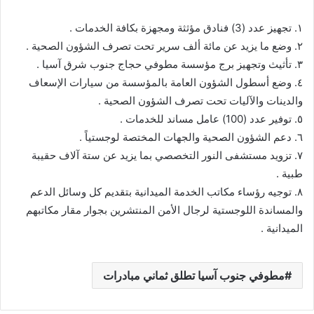
١. تجهيز عدد (3) فنادق مؤثثة ومجهزة بكافة الخدمات .
٢. وضع ما يزيد عن مائة ألف سرير تحت تصرف الشؤون الصحية .
٣. تأثيث وتجهيز برج مؤسسة مطوفي حجاج جنوب شرق آسيا .
٤. وضع أسطول الشؤون العامة بالمؤسسة من سيارات الإسعاف
والدينات والآليات تحت تصرف الشؤون الصحية .
٥. توفير عدد (100) عامل مساند للخدمات .
٦. دعم الشؤون الصحية والجهات المختصة لوجستياً .
٧. تزويد مستشفى النور التخصصي بما يزيد عن ستة آلاف حقيبة
طبية .
٨. توجيه رؤساء مكاتب الخدمة الميدانية بتقديم كل وسائل الدعم
والمساندة اللوجستية لرجال الأمن المنتشرين بجوار مقار مكاتبهم
الميدانية .
مطوفي جنوب آسيا تطلق ثماني مبادرات