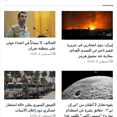
التحالف: 11 مصاباً في اعتداء حوثى
إيران: دوى انفجارين فى جزيرة
على منطقة نجران
قشم ناجم عن التصدى لأهداف
أغسطس 6, 2026
معادية عند مضيق هرمز
أغسطس 6, 2026
بقوة تعادل 3 أطنان من “تي إن
الجيش السوري يعلن حالة استنفار
تي”!.. حقائق مثيرة عن اصطدام
عسكري دون إعلان الأسباب
صاروخ “سبيس إكس” بالقمر غدا
أغسطس 6, 2026