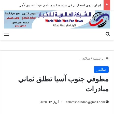
إيران: دوى انفجارين فى جزيرة قشم ناجم عن التصدى لأهداف معادية عند مضيق هرمز
بحث عن
الق
الرئيسية
/
سلايدر
سلايدر
مطوفي جنوب آسيا تطلق ثماني
مبادرات
eslamsheradah@gmail.com
أبريل 12, 2020