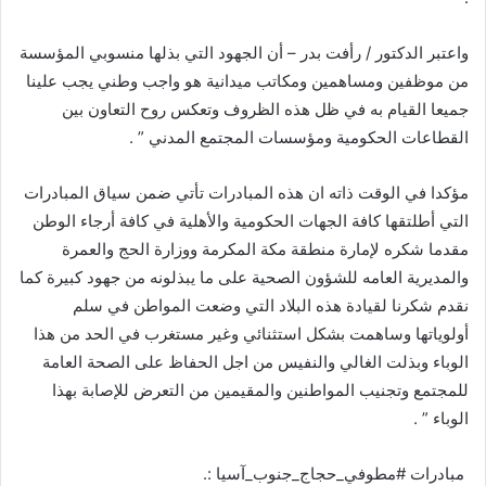
واعتبر الدكتور / رأفت بدر – أن الجهود التي بذلها منسوبي المؤسسة
من موظفين ومساهمين ومكاتب ميدانية هو واجب وطني يجب علينا
جميعا القيام به في ظل هذه الظروف وتعكس روح التعاون بين
القطاعات الحكومية ومؤسسات المجتمع المدني ” .
مؤكدا في الوقت ذاته ان هذه المبادرات تأتي ضمن سياق المبادرات
التي أطلتقها كافة الجهات الحكومية والأهلية في كافة أرجاء الوطن
مقدما شكره لإمارة منطقة مكة المكرمة ووزارة الحج والعمرة
والمديرية العامه للشؤون الصحية على ما يبذلونه من جهود كبيرة كما
نقدم شكرنا لقيادة هذه البلاد التي وضعت المواطن في سلم
أولوياتها وساهمت بشكل استثنائي وغير مستغرب في الحد من هذا
الوباء وبذلت الغالي والنفيس من اجل الحفاظ على الصحة العامة
للمجتمع وتجنيب المواطنين والمقيمين من التعرض للإصابة بهذا
الوباء ” .
‏ مبادرات ⁧‫#مطوفي_حجاج_جنوب_آسيا‬⁩ :.