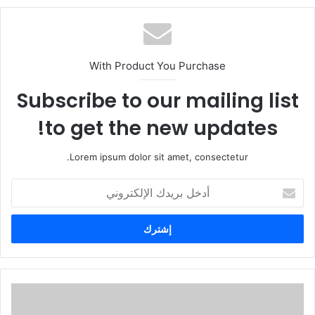
With Product You Purchase
Subscribe to our mailing list
to get the new updates!
Lorem ipsum dolor sit amet, consectetur.
أ
د
خ
ل
ب
ر
ي
د
ك