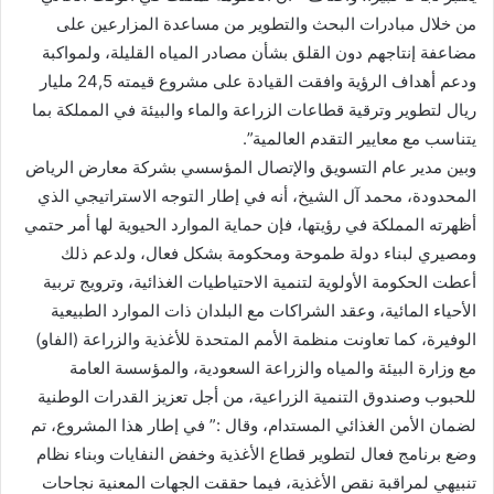
من خلال مبادرات البحث والتطوير من مساعدة المزارعين على
مضاعفة إنتاجهم دون القلق بشأن مصادر المياه القليلة، ولمواكبة
ودعم أهداف الرؤية وافقت القيادة على مشروع قيمته 24,5 مليار
ريال لتطوير وترقية قطاعات الزراعة والماء والبيئة في المملكة بما
يتناسب مع معايير التقدم العالمية”.
وبين مدير عام التسويق والإتصال المؤسسي بشركة معارض الرياض
المحدودة، محمد آل الشيخ، أنه في إطار التوجه الاستراتيجي الذي
أظهرته المملكة في رؤيتها، فإن حماية الموارد الحيوية لها أمر حتمي
ومصيري لبناء دولة طموحة ومحكومة بشكل فعال، ولدعم ذلك
أعطت الحكومة الأولوية لتنمية الاحتياطيات الغذائية، وترويج تربية
الأحياء المائية، وعقد الشراكات مع البلدان ذات الموارد الطبيعية
الوفيرة، كما تعاونت منظمة الأمم المتحدة للأغذية والزراعة (الفاو)
مع وزارة البيئة والمياه والزراعة السعودية، والمؤسسة العامة
للحبوب وصندوق التنمية الزراعية، من أجل تعزيز القدرات الوطنية
لضمان الأمن الغذائي المستدام، وقال :” في إطار هذا المشروع، تم
وضع برنامج فعال لتطوير قطاع الأغذية وخفض النفايات وبناء نظام
تنبيهي لمراقبة نقص الأغذية، فيما حققت الجهات المعنية نجاحات