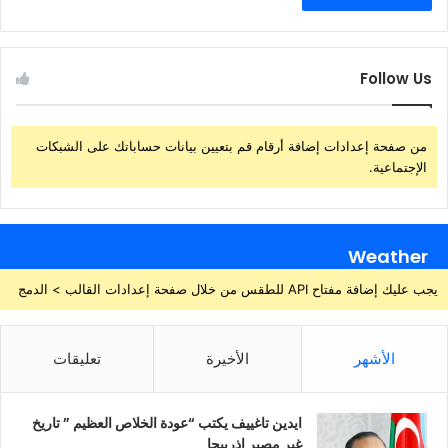
Follow Us
من صفحة إعدادات إضافة أرقام قم بتعيين بيانات حساباتك على الشبكات
الإجتماعية.
Weather
يجب عليك إضافة مفتاح API للطقس من خلال صفحة إعدادات القالب > الدمج
الأشهر
الأخيرة
تعليقات
ايدين تاغييف يكتب “عودة الخلاص العظيم ” تاريخ
غير مصير اذربيجا