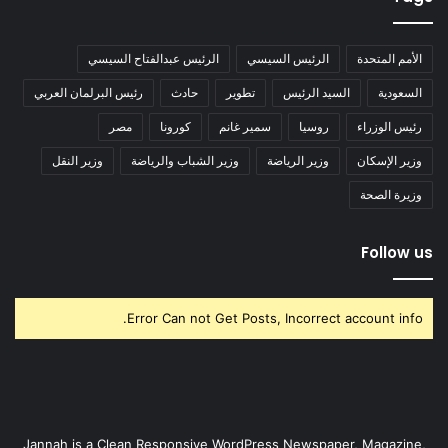
الأمم المتحدة
الرئيس السيسي
الرئيس عبدالفتاح السيسي
السعودية
السيد الرئيس
تطوير
حادث
رئيس البرلمان العربي
رئيس الوزراء
روسيا
سمير غانم
كورونا
مصر
وزير الإسكان
وزير الرياضة
وزير الشباب والرياضة
وزير النقل
وزيرة الصحة
Follow us
Error Can not Get Posts, Incorrect account info.
Jannah is a Clean Responsive WordPress Newspaper, Magazine,