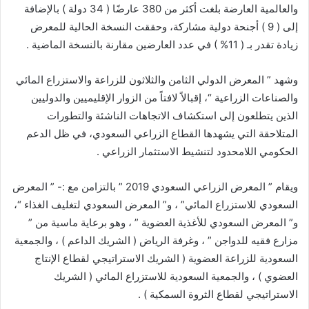
والعالمية العارضة بلغت أكثر من 380 عارضًا ( 34 دولة ) بالإضافة
إلى ( 9 ) أجنحة دولية مشاركة، وحققت النسخة الحالية للمعرض
زيادة تقدر بـ ( 11% ) في عدد العارضين مقارنة بالنسخة الماضية .
وشهد ” المعرض الدولي الثامن والثلاثون للزراعة والاستزراع المائي
والصناعات الزراعية “، إقبالاً لافتاً من الزوار الإقليميين والدوليين
الذين يتطلعون إلى استكشاف الاتجاهات الناشئة والتطورات
المتلاحقة التي يشهدها القطاع الزراعي السعودي، في ظل الدعم
الحكومي اللامحدود لتنشيط الاستثمار الزراعي .
ويقام ” المعرض الزراعي السعودي 2019 ” بالتزامن مع :- ” المعرض
السعودي للاستزراع المائي” ، و” المعرض السعودي لتغليف الغذاء “،
و” المعرض السعودي للأغذية العضوية ” ، وهو برعاية ماسية من ”
مزارع فقيه للدواجن ” ، وغرفة الرياض ( الشريك الداعم ) ، والجمعية
السعودية للزراعة العضوية ( الشريك الاستراتيجي لقطاع الإنتاج
العضوي ) ، والجمعية السعودية للاستزراع المائي ( الشريك
الاستراتيجي لقطاع الثروة السمكية ) .