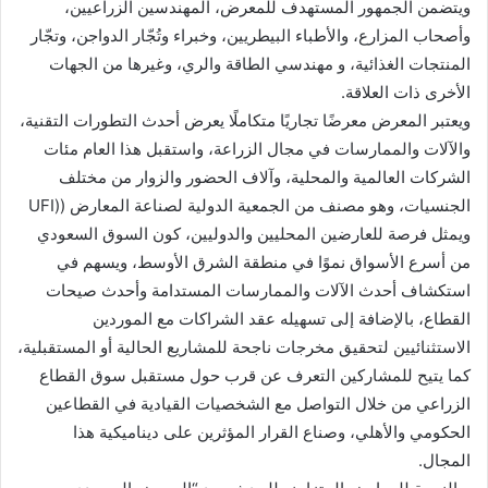
ويتضمن الجمهور المستهدف للمعرض، المهندسين الزراعيين،
وأصحاب المزارع، والأطباء البيطريين، وخبراء وتُجّار الدواجن، وتجّار
المنتجات الغذائية، و مهندسي الطاقة والري، وغيرها من الجهات
الأخرى ذات العلاقة.
ويعتبر المعرض معرضًا تجاريًا متكاملًا يعرض أحدث التطورات التقنية،
والآلات والممارسات في مجال الزراعة، واستقبل هذا العام مئات
الشركات العالمية والمحلية، وآلاف الحضور والزوار من مختلف
الجنسيات، وهو مصنف من الجمعية الدولية لصناعة المعارض ((UFI
ويمثل فرصة للعارضين المحليين والدوليين، كون السوق السعودي
من أسرع الأسواق نموًا في منطقة الشرق الأوسط، ويسهم في
استكشاف أحدث الآلات والممارسات المستدامة وأحدث صيحات
القطاع، بالإضافة إلى تسهيله عقد الشراكات مع الموردين
الاستثنائيين لتحقيق مخرجات ناجحة للمشاريع الحالية أو المستقبلية،
كما يتيح للمشاركين التعرف عن قرب حول مستقبل سوق القطاع
الزراعي من خلال التواصل مع الشخصيات القيادية في القطاعين
الحكومي والأهلي، وصناع القرار المؤثرين على ديناميكية هذا
المجال.