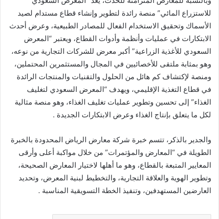
وبالنسبة للمعارض المتزامنه للحدث، يعد “المعرض السعودي
للاستزراع المائي” منصة رائدة لتطوير وإنشاء قطاع مستدام لصيد
الأسماك وتحقيق الاستخدام الفعال للمصادر الطبيعية، وعرض أحدث
الابتكارات في عمليات وأنظمة وأدوات القطاع، ويعتبر “المعرض
السعودي للأغذية الزراعية” أكبر معرض للشركات التجارية من نوعه،
وهو بمثابة ملتقى للأخصائيين في المجال والمستثمرين المحتملين،
ومنصة لإكتشاف كم هائل من الحلول والتقنيات والمنتجات الرائدة
في قطاع التغذية الإقليمي، ويهدف “المعرض السعودي لتغليف
الغذاء” إلى تحسين وتطوير عمليات تغليف الغذاء، وهو منصة مثالية
لكل ما يتعلق بإنتاج الغذاء وعرض الابتكارات الجديدة .
والجدير بالذكر، تتسم خبرة شركة معارض الرياض المحدودة بالخبرة
الطويلة في “المعارض والمؤتمرات” من خلال مواكبة أعلى وأرقى
المعايير المتبعة بالقطاع، وهو ما أهلها لاختيار المعارض الصحيحة،
وتطوير الهوية والعلاقة التجارية، والتخطيط لبنية المعرض، وتحديد
العارضين المستهدفين، وتنفيذ الخطة التسويقية المناسبة .