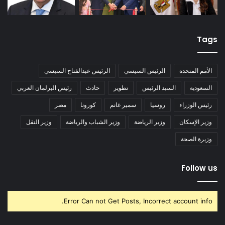
Tags
الأمم المتحدة
الرئيس السيسي
الرئيس عبدالفتاح السيسي
السعودية
السيد الرئيس
تطوير
حادث
رئيس البرلمان العربي
رئيس الوزراء
روسيا
سمير غانم
كورونا
مصر
وزير الإسكان
وزير الرياضة
وزير الشباب والرياضة
وزير النقل
وزيرة الصحة
Follow us
Error Can not Get Posts, Incorrect account info.