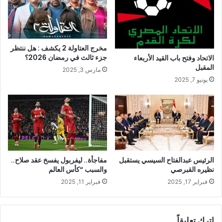
مخرج العتاولة 2 يكشف : هل ننتظر
جزء ثالث في رمضان 2026؟
الاتحاد وفتح باب القيد الأربعاء
المقبل
مارس 3, 2025
يونيو 7, 2025
الرئيس عبدالفتاح السيسي يستقبل
مفاجأة.. ليفربول يفسخ عقد صلاح..
نظيره القبرصي
والسبب “كأس العالم
فبراير 17, 2025
فبراير 11, 2025
اترك تعليقاً