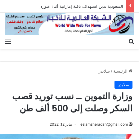
السعودية تدين استهداف ناقلة إماراتية أثناء عبورها هرمز
بحث عن
الق
الرئيسية
/
سلايدر
سلايدر
وزارة التموين … نسب توريد قصب
السكر وصلت إلى 500 ألف طن
eslamsheradah@gmail.com
يناير 12, 2022