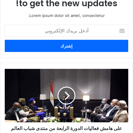
to get the new updates!
Lorem ipsum dolor sit amet, consectetur.
أ
د
خ
ل
ب
ر
ي
د
ك
ا
ل
إ
ل
ك
ت
ر
و
على هامش فعاليات الدورة الرابعة من منتدى شباب العالم