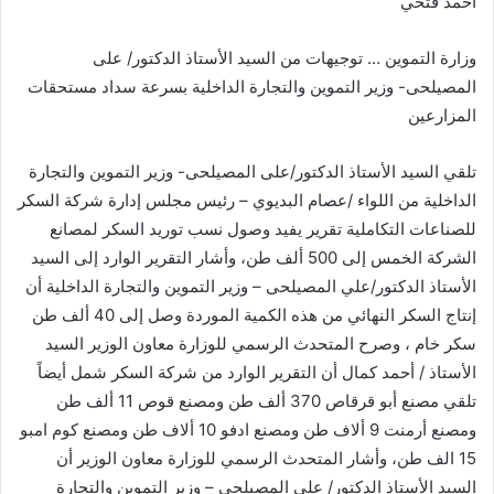
احمد فتحي
وزارة التموين … توجيهات من السيد الأستاذ الدكتور/ على
المصيلحى- وزير التموين والتجارة الداخلية بسرعة سداد مستحقات
المزارعين ‏
تلقي السيد الأستاذ الدكتور/على المصيلحى- وزير التموين والتجارة
الداخلية من ‏اللواء /عصام البديوي – رئيس مجلس إدارة شركة السكر
للصناعات التكاملية ‏تقرير يفيد وصول نسب توريد السكر لمصانع
الشركة الخمس إلى 500 ألف طن، ‏وأشار التقرير الوارد إلى السيد
الأستاذ الدكتور/علي المصيلحى – وزير التموين ‏والتجارة الداخلية أن
إنتاج السكر النهائي من هذه الكمية الموردة وصل إلى 40 ‏ألف طن
سكر خام ، وصرح المتحدث الرسمي للوزارة معاون الوزير السيد
الأستاذ ‏‏/ أحمد كمال أن التقرير الوارد من شركة السكر شمل أيضاً
تلقي مصنع أبو قرقاص ‏‏370 ألف طن ومصنع قوص 11 ألف طن
ومصنع أرمنت 9 ألاف طن ومصنع ‏ادفو 10 ألاف طن ومصنع كوم امبو
15 الف طن، وأشار المتحدث الرسمي ‏للوزارة معاون الوزير أن
السيد الأستاذ الدكتور/ على المصيلحى – وزير التموين ‏والتجارة