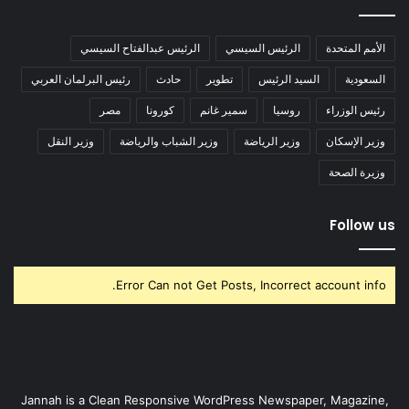
الأمم المتحدة
الرئيس السيسي
الرئيس عبدالفتاح السيسي
السعودية
السيد الرئيس
تطوير
حادث
رئيس البرلمان العربي
رئيس الوزراء
روسيا
سمير غانم
كورونا
مصر
وزير الإسكان
وزير الرياضة
وزير الشباب والرياضة
وزير النقل
وزيرة الصحة
Follow us
Error Can not Get Posts, Incorrect account info.
Jannah is a Clean Responsive WordPress Newspaper, Magazine,