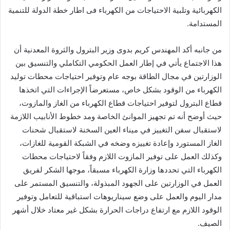
الكهربائية وتلبية الاحتياجات من الكهرباء فى اطار خطة الدولة للتنمية
المستدامة.
من جانبه أكد المهندس كريم بدوى وزير البترول والثروة المعدنية أن
هذا الاجتماع يأتي في إطار العمل الحكومي التكاملي والتنسيق بين
الوزارتين في مجال الطاقة بوجه عام وتوفير احتياجات محطات توليد
الكهرباء من الوقود بشكل خاص، مستعرضاً الإجراءات التي اتخذها
قطاع البترول لتوفير احتياجات قطاع الكهرباء من الغاز والمازوت،
حيث أوضح أنه تم تجهيز الموانئ الخاصة ومد خطوط الأنابيب اللازمة
لاستقبال سفن التغييز في ميناء العين السخنة لاستقبال شحنات
الغاز المستورد وإعادة تغييزه وضخه في الشبكة القومية للغازات،
وكذلك العمل على توفير المازوت اللازم وفقاً لاحتياجات محطات
الكهرباء التي تحددها وزارة الكهرباء مسبقاً، موجها الشكر لفريق
العمل في الوزارتين على الجهود المبذولة، والتنسيق المستمر على
مدار اليوم والعمل على وضع سيناريوهات استباقية للتعامل وتوفير
الوقود اللازم مع ارتفاع دراجات الحرارة بشكل غير معتاد خلال أشهر
الصيف.