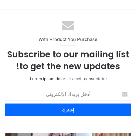
With Product You Purchase
Subscribe to our mailing list
to get the new updates!
Lorem ipsum dolor sit amet, consectetur.
أ
د
خ
ل
ب
ر
ي
د