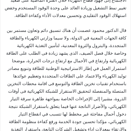
الاجتماع إلى جهود قطاع الكهرباء خلال الفترة الماضية على صعيد
تغيير نمط التشغيل وزيادة العائد على وحدة الوقود المستخدم وخفض
استهلاك الوقود التقليدي وتحسين معدلات الأداء وكفاءة الطاقة.
قال الدكتور محمود عصمت أن هناك تنسيق دائم وتعاون مستمر بين
كافة الجهات المعنية في الدولة، ولا سيما وزارتي الكهرباء والطاقة
المتجددة، والبترول والثروة المعدنية، لتأمين التغذية الكهربائية
وخاصة خلال فصل الصيف، الذى يشهد زيادة فى الطلب على الطاقة
الكهربائية وارتفاع في الأحمال مع ارتفاع درجات الحرارة، موضحا
استمرار العمل في إطار الاستراتيجية الوطنية للطاقة وتنويع مصادر
توليد الكهرباء والاعتماد على الطاقات المتجددة وتعظيم عوائدها
باستخدام تقنيات تخزين الطاقة والتوسع فى اقامة محطات التخزين
المتصلة والمنفصلة لتحقيق الاستقرار للشبكة الكهربائية فى أوقات
الذروة، مشيرا إلى الإجراءات الخاصة بمواجهة ظاهرة سرقة التيار
الكهربائي، والأضرار الناتجة عنها فيما يتعلق باستقرار الشبكة نتيجة
دخول أحمال مفاجئة غير مخطط لها تتسبب في انقطاع التيار
الكهربائي، مؤكدا تحسين جودة الخدمة ورفع كفاءة منظومة الطاقة
والارتقاء بمعدلات اداء وتشغيل الشركات التابعة، واستقرار التغذية