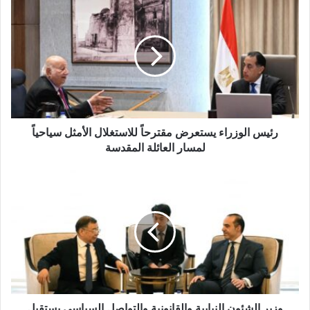
ك
ا
ل
إ
ل
ك
ت
ر
و
رئيس الوزراء يستعرض مقترحاً للاستغلال الأمثل سياحياً
ن
لمسار العائلة المقدسة
ي
وزير الشئون النيابية والقانونية والتواصل السياسي يستقبل