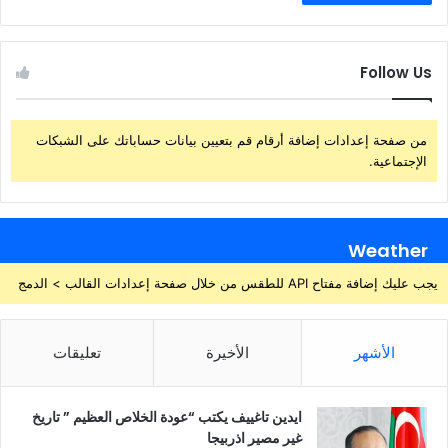
Follow Us
من صفحة إعدادات إضافة أرقام قم بتعيين بيانات حساباتك على الشبكات
الإجتماعية.
Weather
يجب عليك إضافة مفتاح API للطقس من خلال صفحة إعدادات القالب > الدمج
الأشهر
الأخيرة
تعليقات
ايدين تاغييف يكتب “عودة الخلاص العظيم ” تاريخ
غير مصير اذربيجا