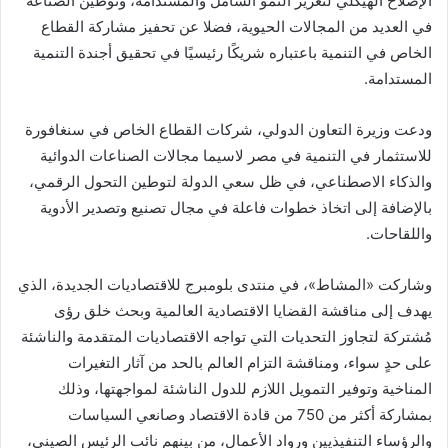
الإصلاح الهيكلي لتعزيز النمو الشامل والمستدامة، وتوطين الصناعة
في العديد من المجالات الحيوية، فضلا عن تحفيز مشاركة القطاع
الخاص في التنمية باعتباره شريكًا رئيسيًا في تحقيق أجندة التنمية
المستدامة.
ودعت وزيرة التعاون الدولي، شركات القطاع الخاص في سنغافورة
للاستثمار في التنمية في مصر لاسيما مجالات الصناعات الدوائية
والذكاء الاصطناعي، في ظل سعي الدولة لتوطين التحول الرقمي،
بالإضافة إلى اتخاذ خطوات فاعلة في مجال تصنيع وتصدير الأدوية
واللقاحات.
وشاركت «المشاط»، في منتدى بلومبرج للاقتصاديات الجديدة، الذي
يهدف إلى مناقشة القضايا الاقتصادية العالمية وبحث خلق رؤى
مُشتركة لتجاوز التحديات التي تواجه الاقتصاديات المتقدمة والناشئة
على حدٍ سواء، ومناقشة التزام العالم بالحد من آثار التغيرات
المناخية وتوفير التمويل اللازم للدول الناشئة لمواجهتها، وذلك
بمشاركة أكثر من 750 من قادة الاقتصاد وصانعي السياسات
والرؤساء التنفيذيين ورواد الأعمال، من بينهم نائب الرئيس الصيني،