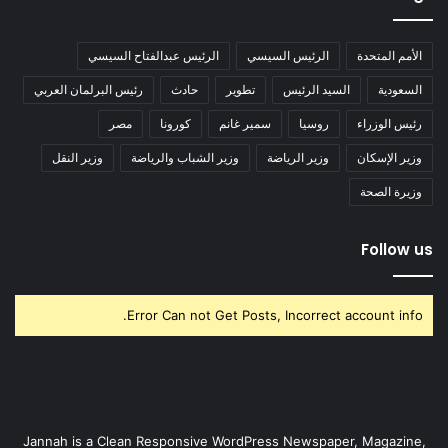
الأمم المتحدة
الرئيس السيسي
الرئيس عبدالفتاح السيسي
السعودية
السيد الرئيس
تطوير
حادث
رئيس البرلمان العربي
رئيس الوزراء
روسيا
سمير غانم
كورونا
مصر
وزير الإسكان
وزير الرياضة
وزير الشباب والرياضة
وزير النقل
وزيرة الصحة
Follow us
Error Can not Get Posts, Incorrect account info.
Jannah is a Clean Responsive WordPress Newspaper, Magazine,