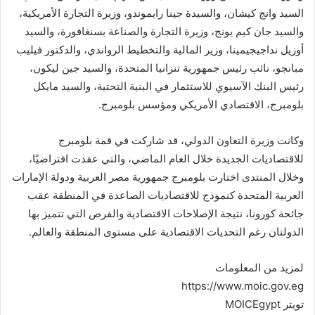
السيد وانج كيشان، والسيدة جينا رايموندو، وزيرة التجارة الأمريكية،
والسيد جان كيم يونج، وزيرة التجارة والصناعة بسنغافورة، والسيد
أوزيل نداجيجيمينا، وزير المالية والتخطيط الرواندي، والدكتور فيليب
مبانجو، نائب رئيس جمهورية تنزانيا المتحدة، والسيد جين ليكون،
رئيس البنك الآسيوي للاستثمار في البنية التحتية، والسيد مايكل
بلومبرج، الاقتصادي الأمريكي ومؤسس بلومبرج.
وكانت وزيرة التعاون الدولي، قد شاركت في قمة بلومبرج
للاقتصاديات الجديدة خلال العام الماضي، والتي عقدت افتراضيًا،
وخلال المنتدى اختارت بلومبرج جمهورية مصر العربية ودولة الإمارات
العربية المتحدة كنموذج للاقتصاديات الصاعدة في المنطقة عقب
جائحة كورونا، نتيجة الإصلاحات الاقتصادية والفرص التي تتميز بها
الدولتان رغم التحديات الاقتصادية على مستوى المنطقة والعالم.
لمزيد من المعلومات
https://www.moic.gov.eg
تويتر MOICEgypt