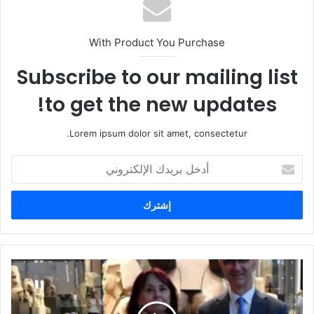
With Product You Purchase
Subscribe to our mailing list
to get the new updates!
Lorem ipsum dolor sit amet, consectetur.
أ
د
خ
ل
ب
ر
ي
د
ك
ا
ل