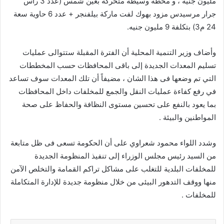
مليون جنيه ، و محطة وسيطة متحركة بعين شمس (عدد 3 رأس
جرار مرسيدس مزود بهوك لفت ماركة بيلفنجر + عدد 6 حاوية سعة
24 م3) بتكلفة 9 مليون جنيه.
وأضاف وزير التنمية المحلية أن الفترة المقبلة ستتوالى عمليات
تسليم المعدات الجديدة إلى باقى المحافظات حسب المخططات
التي تم وضعها فى هذا الشان ، مضيفاً أن تلك المعدات سوف تساعد
في رفع كفاءة عمليات النقل والجمع للمخلفات داخل المحافظات
بما يعود بالنفع على تحسين مستوى النظافة والحفاظ على صحة
المواطنين والبيئة .
وشدد اللواء محمود شعراوي على أن الحكومة تسعى فى ظل متابعة
من السيد رئيس مجلس الوزراء إلى تنفيذ المنظومة الجديدة
للمخلفات البلدية للتغلب على مشاكل تراكم القمامة والتخلص الآمن
منها ووقف التدهور البيئى من خلال منظومة جديدة للإدارة المتكاملة
للمخلفات .