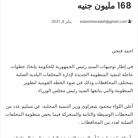
168 مليون جنيه
eslamsheradah@gmail.com
يناير 9, 2021
احمد فتحي
في إطار توجيهات السيد رئيس الجمهورية للحكومة بإتخاذ خطوات
عاجلة لتنفيذ المنظومة الجديدة لإدارة المخلفات البلدية الصلبة
بمختلف المحافظات وذلك في ضوء الخطة القومية لتطوير
المنظومة والتي يتابعها السيد رئيس مجلس الوزراء .
أعلن اللواء محمود شعراوى وزير التنمية المحلية، عن تسليم عدد من
المحطات الوسيطة والثابتة والمتحركة فيما يخص منظومة المخلفات
الصلبة لعدد من المحافظات .
وأضاف “شعراوى ” أن الوحدة التنفيذية لإدارة منظومة المخلفات