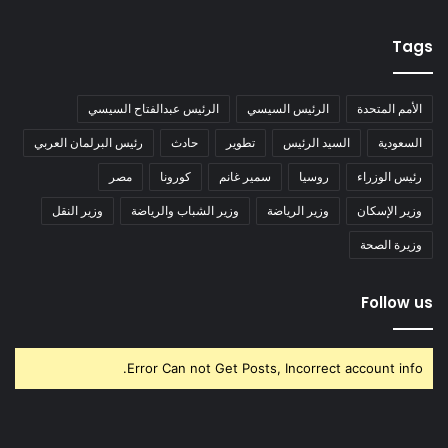
Tags
الأمم المتحدة
الرئيس السيسي
الرئيس عبدالفتاح السيسي
السعودية
السيد الرئيس
تطوير
حادث
رئيس البرلمان العربي
رئيس الوزراء
روسيا
سمير غانم
كورونا
مصر
وزير الإسكان
وزير الرياضة
وزير الشباب والرياضة
وزير النقل
وزيرة الصحة
Follow us
Error Can not Get Posts, Incorrect account info.