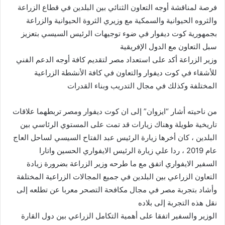
فرصة لمناقشة أوجه التعاون الثنائي بين البلدين في قطاع الزراعة
والثروه الحيوانية والسمكية مع وزيري الثروة الحيوانية والزراعة
بجمهورية كوت ديفوار في ضوء توجيهات الرئيس السيسي بتعزيز
سبل التعاون مع الدول الإفريقية
وزير الزراعة أكد على استعداد مصر لتقديم كافة أوجه الدعم الفني
للأشقاء في كوت ديفوار والتعاون في كافة الأنشطة الزراعية
المختلفة وكذلك في مجال التدريب وبناء القدرات
من ناحيته أشار “ايزوان” إلى ان كوت ديفوار ومصر تربطهما علاقات
تاريخية طويلة وهناك زيارات قد تمت على المستوي الرئاسي بين
البلدين ، كان أخرها زيارة الرئيس عبد الفتاح السيسي لساحل العاج
عام 2019 ، ردا علي زيارة الرئيس الايفواري الحسين واتارا
السفير الايفواري اتفق مع ما طرحه وزير الزراعة بضرورة زيادة
التعاون الزراعي بين البلدين في جميع المجالات الزراعية المختلفة
وأشاد بتجربة مصر في مجال مكافحة التصحر معربا عن تطلعه إلى
نقل هذه التجربة إلى بلاده
الوزير والسفير اتفقا على أهمية التكامل الزراعي بين دول القارة