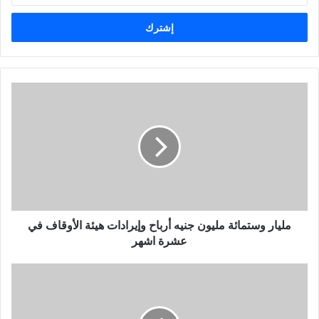
خ
ل
ب
ر
ي
د
ك
ا
ل
إ
ل
ك
ت
ر
و
مليار وستمائة مليون جنيه أرباح وإيرادات هيئة الأوقاف في
ن
عشرة اشهر
ي