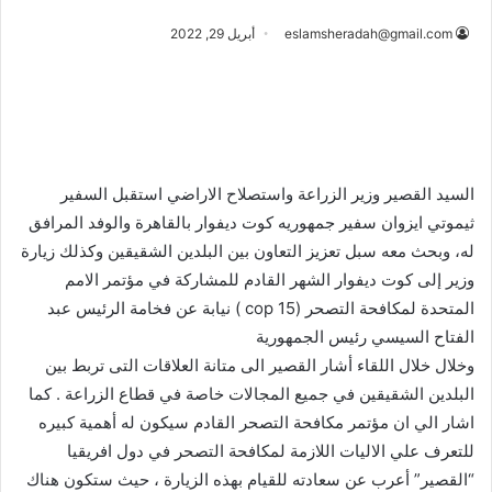
eslamsheradah@gmail.com
أبريل 29, 2022
السيد القصير وزير الزراعة واستصلاح الاراضي استقبل السفير
ثيموتي ايزوان سفير جمهوريه كوت ديفوار بالقاهرة والوفد المرافق
له، وبحث معه سبل تعزيز التعاون بين البلدين الشقيقين وكذلك زيارة
وزير إلى كوت ديفوار الشهر القادم للمشاركة في مؤتمر الامم
المتحدة لمكافحة التصحر (cop 15 ) نيابة عن فخامة الرئيس عبد
الفتاح السيسي رئيس الجمهورية
‏وخلال خلال اللقاء أشار القصير الى متانة العلاقات التى تربط بين
البلدين الشقيقين في جميع المجالات خاصة في قطاع الزراعة . كما
اشار الي ان مؤتمر مكافحة التصحر القادم سيكون له أهمية كبيره
للتعرف علي الاليات اللازمة لمكافحة التصحر في دول افريقيا
“القصير” أعرب عن سعادته للقيام بهذه الزيارة ، حيث ستكون هناك