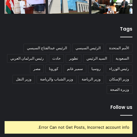
Tags
الأمم المتحدة
الرئيس السيسي
الرئيس عبدالفتاح السيسي
السعودية
السيد الرئيس
تطوير
حادث
رئيس البرلمان العربي
رئيس الوزراء
روسيا
سمير غانم
كورونا
مصر
وزير الإسكان
وزير الرياضة
وزير الشباب والرياضة
وزير النقل
وزيرة الصحة
Follow us
Error Can not Get Posts, Incorrect account info.