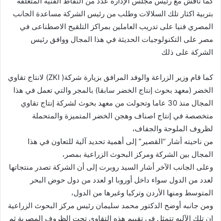
كما ناقش مع رئيس مجلس الإدارة عدد من النقاط الفنية المتعلقة
بتربية اكثار تلك السلالات وطلب من رئيس الشركة مساعدة الجانب
المصري فنيا على تدريب العاملين بمراكز التلقيح الاصطناعى في
مصر على التكنولوجيات الحديثة في هذا المجال ووافق رئيس
الشركة على ذلك
كما قام وزير الزراعة والوفد المرافق بزيارة شركة( ZKI) لانتاج تقاوي
الخضر (معهد بحوث إنتاج الخضر سابقا) بالمجر والتي تعمل في هذا
المجال منذ 30 عاما وتحولت من معهد بحوث لشركة إنتاج تقاوي
متخصصة في إنتاج اصناف وهجن الخضر المتميزة والمتحملة
لظروف الملوحة والجفاف،
من ناحيته أشار “القصير” إلى أهمية تحديد آلية للتعاون في هذا
المجال بين الشركة ومركز البحوث الزراعية بمصر،
وعلى الجانب الآخر أشار السيد روبرت إلى أن الشركة تصدر منتجاتها
لعدد من الدول سواء داخل أوروبا او لعدد من دول حوض البحر
المتوسط ومنها الأردن وتركيا وغيرها من الدول،
ومن جانبه أوضح الدكتور محمد سليمان رئيس مركز البحوث الزراعية
ان تلك الآليه تتمثل في تقييم هذه التقاوي تحت الظروف المصرية ثم