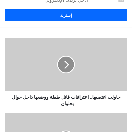
د
خ
ل
ب
ر
ي
د
ك
ا
ل
إ
ل
ك
ت
ر
و
حاولت اغتصبها.. اعترافات قاتل طفلة ووضعها داخل جوال
ن
بحلوان
ي