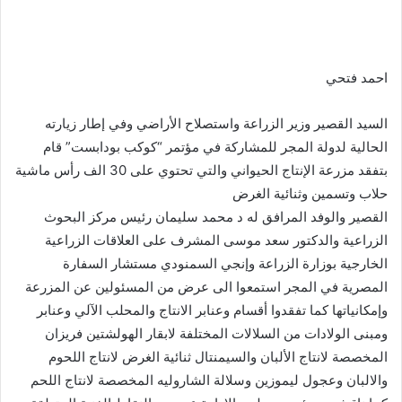
احمد فتحي
السيد القصير وزير الزراعة واستصلاح الأراضي وفي إطار زيارته
الحالية لدولة المجر للمشاركة في مؤتمر “كوكب بودابست” قام
بتفقد مزرعة الإنتاج الحيواني والتي تحتوي على 30 الف رأس ماشية
حلاب وتسمين وثنائية الغرض
القصير والوفد المرافق له د محمد سليمان رئيس مركز البحوث
الزراعية والدكتور سعد موسى المشرف على العلاقات الزراعية
الخارجية بوزارة الزراعة وإنجي السمنودي مستشار السفارة
المصرية في المجر استمعوا الى عرض من المسئولين عن المزرعة
وإمكانياتها كما تفقدوا أقسام وعنابر الانتاج والمحلب الآلي وعنابر
ومبنى الولادات من السلالات المختلفة لابقار الهولشتين فريزان
المخصصة لانتاج الألبان والسيمنتال ثنائية الغرض لانتاج اللحوم
والالبان وعجول ليموزين وسلالة الشاروليه المخصصة لانتاج اللحم