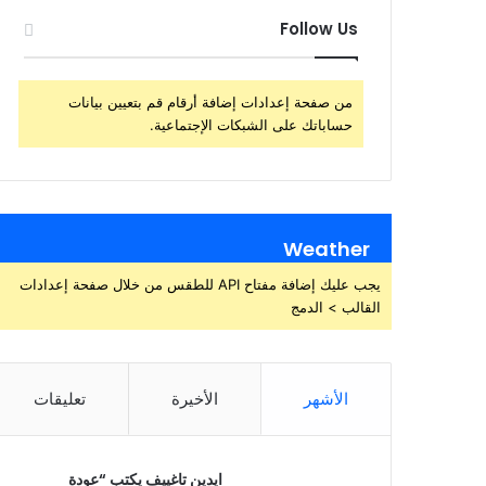
Follow Us
من صفحة إعدادات إضافة أرقام قم بتعيين بيانات
حساباتك على الشبكات الإجتماعية.
Weather
يجب عليك إضافة مفتاح API للطقس من خلال صفحة إعدادات
القالب > الدمج
الأشهر
الأخيرة
تعليقات
ايدين تاغييف يكتب “عودة