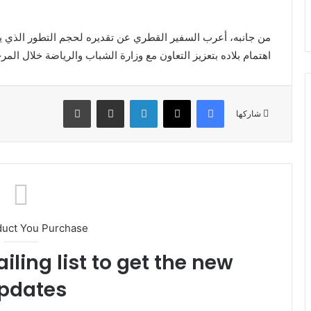
من جانبه، أعرب السفير القطري عن تقديره لحجم التطور الذي ي
اهتمام بلاده بتعزيز التعاون مع وزارة الشباب والرياضة خلال المرح
فيسبوك
X
لينكدإن
مشاركة عبر البريد
طباعة
شاركها
duct You Purchase
iling list to get the new
pdates!