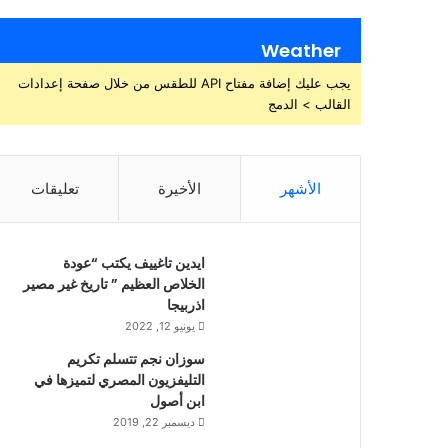
Weather
يجب عليك إضافة مفتاح API للطقس من خلال صفحة إعدادات
القالب > الدمج
الأشهر
الأخيرة
تعليقات
ايدين تاغييف يكتب “عودة
الخلاص العظيم ” تاريخ غير مصير
اذربيجا
يونيو 12, 2022
سوزان نجم تتسلم تكريم
التليفزيون المصري لتميزها في
ابن أصول
ديسمبر 22, 2019