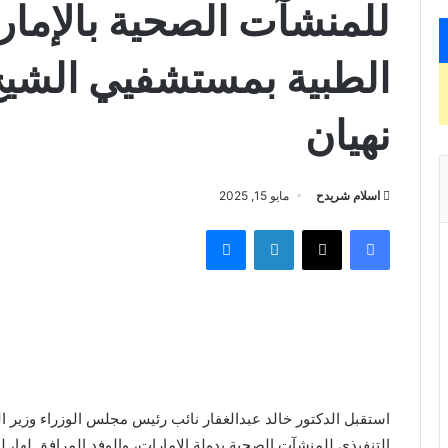
للمنشآت الصحية بالإما
الطبية بمستشفيي الشيخ
نهيان
اسلام شريدح
مايو 15, 2025
فيسبوك
X
لينكدإن
ماسنجر
استقبل الدكتور خالد عبدالغفار نائب رئيس مجلس الوزراء وزير 
التنفيذي للمنشآت الصحية بدولة الإمارات، والوفد المرافق لها،