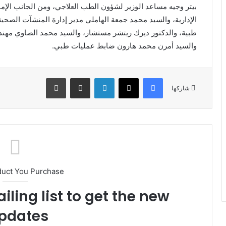
بيتر وجيه مساعد الوزير لشؤون الطب العلاجي، ومن الجانب الإمار
الإدارية، والسيد محمد جمعة الهاملي مدير إدارة المنشآت الصحي
طبية، والدكتور ديرك ريتشر مستشار، والسيد محمد الصاوي مه
والسيد أمرن محمد هارون ضابط عمليات طبي.
فيسبوك
X
لينكدإن
مشاركة عبر البريد
طباعة
شاركها
duct You Purchase
iling list to get the new
pdates!