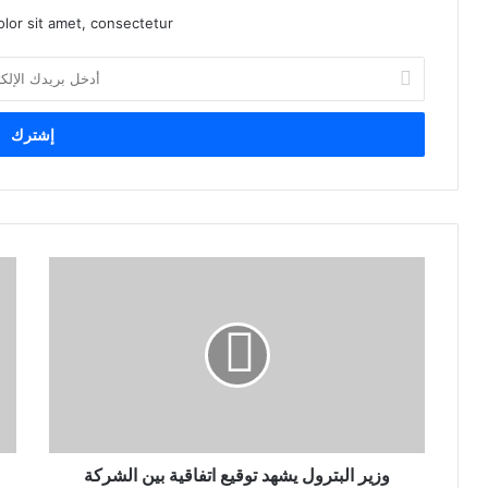
lor sit amet, consectetur.
أ
د
خ
ل
ب
ر
ي
د
ك
ا
ل
إ
ل
ك
ت
ر
و
ن
وزير البترول يشهد توقيع اتفاقية بين الشركة
ي