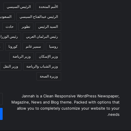
الأمم المتحدة
الرئيس السيسي
الرئيس عبدالفتاح السيسي
السعودية
السيد الرئيس
تطوير
حادث
رئيس البرلمان العربي
رئيس الوزراء
روسيا
سمير غانم
كورونا
م
وزير الإسكان
وزير الرياضة
وزير الشباب والرياضة
وزير النقل
وزيرة الصحة
Jannah is a Clean Responsive WordPress Newspaper,
أد
Magazine, News and Blog theme. Packed with options that
بر
allow you to completely customize your website to your
ال
needs.