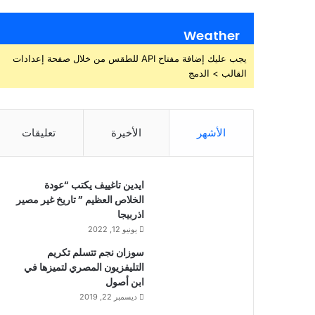
Weather
يجب عليك إضافة مفتاح API للطقس من خلال صفحة إعدادات
القالب > الدمج
الأشهر
الأخيرة
تعليقات
ايدين تاغييف يكتب “عودة
الخلاص العظيم ” تاريخ غير مصير
اذربيجا
يونيو 12, 2022
سوزان نجم تتسلم تكريم
التليفزيون المصري لتميزها في
ابن أصول
ديسمبر 22, 2019