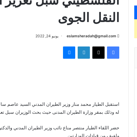
الفلسطيني سبل تعزيز ا
النقل الجوى
eslamsheradah@gmail.com
يونيو 24, 2022
فيسبوك
X
لينكدإن
ماسنجر
استقبل الطيار محمد منار وزير الطيران المدني السيد عاصم سال
له وذلك بمقر وزارة الطيران المدنى حيث بحث الوزيران سبل تعزي
حضر اللقاء الطيار منتصر مناع نائب وزير الطيران المدني والدك
ولفيف من قيادات الوزارتين