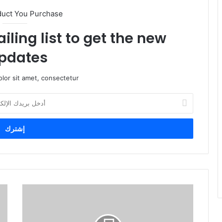
duct You Purchase
iling list to get the new
pdates!
lor sit amet, consectetur.
أ
د
خ
ل
ب
ر
ي
د
ك
ا
ل
إ