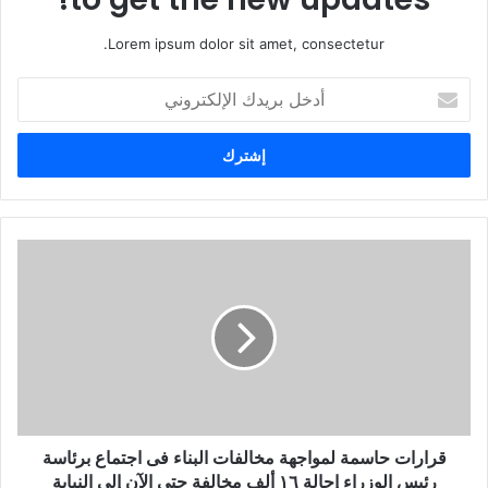
Lorem ipsum dolor sit amet, consectetur.
أ
د
خ
ل
ب
ر
ي
د
ك
ا
ل
إ
ل
ك
ت
ر
و
قرارات حاسمة لمواجهة مخالفات البناء فى اجتماع برئاسة
ن
رئيس الوزراء إحالة ١٦ ألف مخالفة حتى الآن إلى النيابة