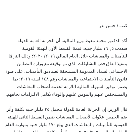
كتب / حسن بدر
أكد الدكتور محمد معيط وزير المالية، أن الخزانة العامة للدولة
سددت ١٦٠,٥ مليار جنيه، قيمة القسط الأول للهيئة القومية
للتأمينات والمعاشات خلال العام المالي ٢٠١٩/ ٢٠٢٠؛ وذلك التزامًا
بتنفيذ اتفاق فض التشابكات الذي تم توقيعه مع وزارة التضامن
الاجتماعي لسداد المديونية المستحقة لصناديق التأمينات، على ضوء
قانون التأمينات الاجتماعية والمعاشات رقم ١٤٨ لسنة ٢٠١٩؛ بما
يضمن توفير السيولة المالية اللازمة لخدمة أصحاب المعاشات
والمستحقين عنهم والمؤمن عليهم والوفاء بكامل الالتزامات تجاههم.
قال الوزير، إن الخزانة العامة للدولة تتحمل ٣٥ مليار جنيه تكلفة وأثر
ضم الخمس علاوات لأصحاب المعاشات ضمن القسط الثانى للهيئة
القومية للتأمينات والمعاشات الذي يبلغ ١٧٠ مليار جنيه بموازنة العام