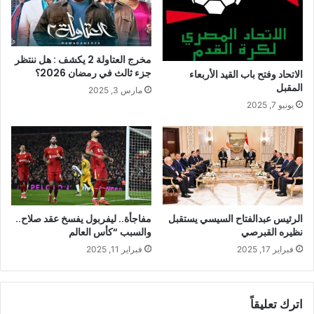
مخرج العتاولة 2 يكشف : هل ننتظر
جزء ثالث في رمضان 2026؟
الاتحاد وفتح باب القيد الأربعاء
المقبل
مارس 3, 2025
يونيو 7, 2025
الرئيس عبدالفتاح السيسي يستقبل
مفاجأة.. ليفربول يفسخ عقد صلاح..
نظيره القبرصي
والسبب “كأس العالم
فبراير 17, 2025
فبراير 11, 2025
اترك تعليقاً