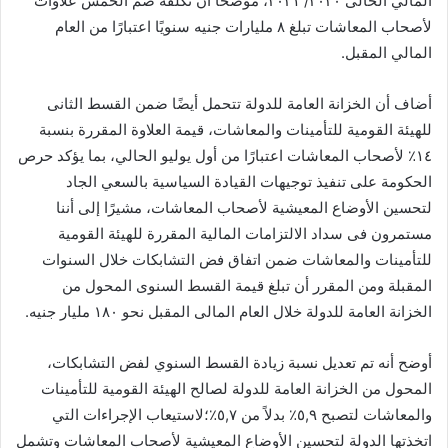
المالي الحالى ٢٠٢٠/ ٢٠٢١، موضحًا أن تكلفة ضم الخمس علاوات
لأصحاب المعاشات تبلغ ٨ مليارات جنيه سنويًا اعتبارًا من العام
المالي المقبل.
أضاف أن الخزانة العامة للدولة تتحمل أيضًا ضمن القسط الثانى
للهيئة القومية للتأمينات والمعاشات، قيمة العلاوة المقررة بنسبة
١٤٪ لأصحاب المعاشات اعتبارًا من أول يوليو الحالي، بما يؤكد حرص
الحكومة على تنفيذ توجيهات القيادة السياسية بالسعي الجاد
لتحسين الأوضاع المعيشية لأصحاب المعاشات، مشيرًا إلى أننا
مستمرون فى سداد الالتزامات المالية المقررة للهيئة القومية
للتأمينات والمعاشات ضمن اتفاق فض التشابكات خلال السنوات
المقبلة ومن المقرر أن تبلغ قيمة القسط السنوى المحول من
الخزانة العامة للدولة خلال العام المالى المقبل نحو ١٨٠ مليار جنيه.
أوضح أنه تم تعديل نسبة زيادة القسط السنوي لفض التشابكات،
المحول من الخزانة العامة للدولة لصالح الهيئة القومية للتأمينات
والمعاشات لتصبح ٥,٩٪ بدلاً من ٥,٧٪؛لاستيعاب الإجراءات التي
اتخذتها الدولة لتحسين الأوضاع المعيشية لأصحاب المعاشات وتشمل