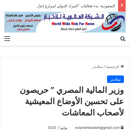
السعودية: بدء فعاليات “المزاد الدولي لمزارع إنتاج الصقور 2026”
بحث عن
الق
الرئيسية
/
سلايدر
سلايدر
وزير المالية المصري ” حريصون
على تحسين الأوضاع المعيشية
لأصحاب المعاشات
eslamsheradah@gmail.com
يوليو 1, 2020