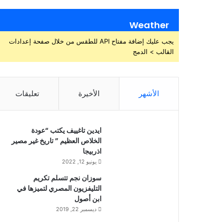
Weather
يجب عليك إضافة مفتاح API للطقس من خلال صفحة إعدادات
القالب > الدمج
الأشهر
الأخيرة
تعليقات
ايدين تاغييف يكتب “عودة
الخلاص العظيم ” تاريخ غير مصير
اذربيجا
يونيو 12, 2022
سوزان نجم تتسلم تكريم
التليفزيون المصري لتميزها في
ابن أصول
ديسمبر 22, 2019