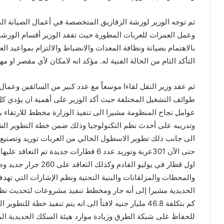
ثم توجه الوزير لورشة الزقازيق المتخصصة في أعمال الصيانة الدو
وعمل العمرات للعربات المطورة حيث تفقد الوزير أقسام الورشة 
بالاهتمام بصيانة ونظافة المعدات والانضباط والالتزام بمواعيد ال
التأكد التام من الحالة الفنية له. مؤكد انه لامكان لأي مقصر ا
ثم عقد وزير النقل لقاءا موسعاً مع عدد كبير من السائقين وعما
طوائف التشغيل المختلفة حيث أكد الوزير على أهمية ان يؤدي كل
عوامل نجاح المنظومة مشيرا الى تنفيذ الوزارة مخطط للارتقاء ب
وتدريبه على أحدث نظم التكنولوجيا وذلك ضمن خطة التطوير الشا
حتى الآن 301عربة وتوريد عدد 6 قطارات جديد
والمحطات والمزلقانات والبنية التحتية ونظم الإشارات التي ته
كم بتكلفة 46.8 مليار جنيه لافتاً الى انه يتم تنفيذ خطة
للحفاظ على شبكة الطرق وزيادة موارد هيئة السكك الحديدية الم