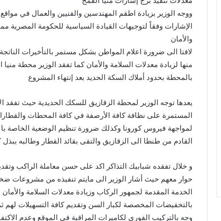
معدلات تنفيذ برج إشارات منيا القمح
ووجه الوزير بزيادة اطقم المهندسين والفنيين والعمال في مواق
الإشارات وفقاً لتوجيهات القيادة السياسية للحكومة المصرية ممث
والأمان
لافتا الى ضرورة اعلام المواطن بشكل مستمر بالتأخيرات الناتجة
منها لزيادة معدلات السلامة والأمان كما تفقد الوزير محطة منيا 
بالمحطة بحدود أملاك السكة الحديد بعد إنتهاء المشروع
يعدها توجه الوزير لمحطة الزقازيق للسكك الحديدية حيث تفقد ا
المستمرة على نظافة كافة الأرصفة في كافة المحطات والقطارات وا
القادم من طنطا الى الزقازيق والتقى بقائد القطار وطالبه ببذل 
و خلال تفقده شبابيك التذاكر اكد على حسن معاملة الراكب وتقديم
حوار معهم حيث أشار الوزير الى مايتم تنفيذه من مشروعات ضخ
الخدمة المقدمة لجمهور الركاب وزيادة معدلات السلامة والأمان 
وجه بالتركيب الفوري لكاميرات المراقبة في الموقع وعدم الاكتفاء