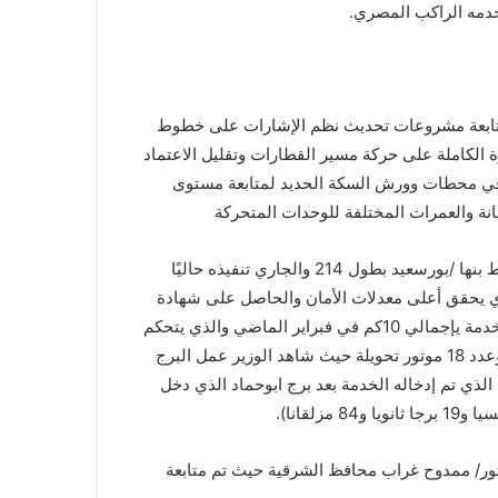
خدمه الراكب المصري.
 لمتابعة مشروعات تحديث نظم الإشارات على خطوط
 الكاملة على حركة مسير القطارات وتقليل الاعتماد
في محطات وورش السكة الحديد لمتابعة مستوى
نة والعمرات المختلفة للوحدات المتحركة
بدأت الجولة بتفقد مشروع تطوير وتحديث نظم الإشارات على خط بنها /بورسعيد بطول 214 والجاري تنفيذه حاليًا
يمنز العالمية بنظام الكتروني حديث (EIS)، والذي يحقق أعلى معدلات الأمان والحاصل على شهادة
SIL4 حيث تفقد الوزير برج شبلنجة للإشارات والذي تم دخوله الخدمة يإجمالي 10كم في فبراير الماضي والذي يتحكم
في عدد 26 سيمافور ضوئي وعدد 2 مزلقانات تعمل أوتوماتيكيا وعدد 18 موتور تحويلة حيث شاهد الوزير عمل البرج
 الذي تم إدخاله الخدمة بعد برج ابوحماد الذي دخل
كتور/ ممدوح غراب محافظ الشرقية حيث تم متابعة