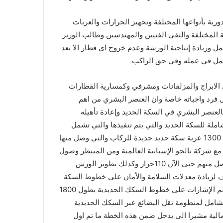
رية بأنواعها المختلفة وتحهيز الجرارات والعربات
المختلفة والتقى الفنيين والمهندسين وطالب الوزير
عمل وزيادة إنتاجية الورشة وعدم خروج اي قطار الا بعد
و مهمل في عمله وفي حق الراكب
ل الابراج والمزلقانات ومشرفي وكمسارية القطارات
 فرد واجباته خاصة وان العنصر البشري من اهم
العنصر البشري في السكة الحديد وإعادة تأهيله
ملة للسكة الحديد والتي يتم تنفيذها والتي تشمل
الى جانب ذلك تطوير الاسطول الحالي من العربات توريد وتصنيع 1300 عربة سكة حديد جديدة للركاب والتي وصل منها
ة تم التعاقد عليها مع شركة تالجو الإسبانية العالمية ومن المنتظر وصول
اول قطار في يوليو القادم وكذلك التعاقد على 260 جرار جديد وصل منهم حتى الآن 110جرار وكذلك تطوير الورش
دف لزيادة معدلات السلامة والأمان على خطوط السكة
الحديدية مشيرا إلى أنه جار ومخطط تنفيذ مشروعات لتحديث نظم الإشارات على خطوط السكك الحديدية بطول 1800
 للتطوير الشامل لمنظومة نقل البضائع عبر السكك الحديدية
الية مشيرا الى يدخل ضمن هذه الخطة ما تم اول