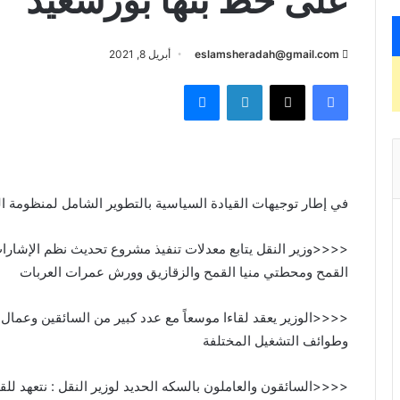
على خط بنها بورسعيد
eslamsheradah@gmail.com
أبريل 8, 2021
فيسبوك
X
لينكدإن
ماسنجر
في إطار توجيهات القيادة السياسية بالتطوير الشامل لمنظومة ا
<<<<وزير النقل يتابع معدلات تنفيذ مشروع تحديث نظم الإشارات
القمح ومحطتي منيا القمح والزقازيق وورش عمرات العربات
<<<<الوزير يعقد لقاءا موسعاً مع عدد كبير من السائقين وعمال
وطوائف التشغيل المختلفة
<<<<السائقون والعاملون بالسكه الحديد لوزير النقل : نتعهد ل