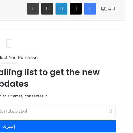
فيسبوك
X
لينكدإن
مشاركة عبر البريد
طباعة
شاركها
duct You Purchase
iling list to get the new
pdates!
lor sit amet, consectetur.
أ
د
خ
ل