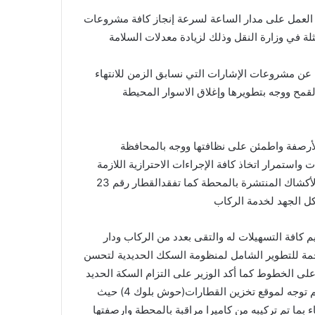
ع العمل على مدار الساعة لسرعة إنجاز كافة مشروعات
لة في وزارة النقل وذلك لزيادة معدلات السلامة
 عن مشروعات الإشارات التي نسابق الزمن للانتهاء
القمح ووجه بتطويرها وإغلاق الاسوار المحيطة
لأرصفة واطمئن على نظافتها ووجه بالمحافظة
ستمرار اتخاذ كافة الإجراءات الاحترازية اللازمة
لمواجهة فيروس كورونا وكذلك ضرورة تنظيم الوضعية الخاصة بالأكشاك المنتشرة بالمحطة كما تفقدالقطار رقم 23
كل الجهد لخدمة الركاب
 كافة التسهيلات له والتقى بعدد من الركاب ودار
مة للتطوير الشامل لمنظومة السكك الحديدية لتحسن
على الخطوط كما أكد الوزير على التزام السكة الحديد
بالتخفيضات المخصصة لكبار السن وتقديم كافة التسهيلات لهم ثم توجه لموقع تخزين القطارات(حوش بلوك 4) حيث
 بما تم تركيبه من كاميرا مراقبة بالمحطة وارصفتها