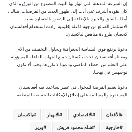
إن السرعة المذهلة التي انهار بها البيت المصنوع من الورق و الذي
كان يقوده أشرف غني أدت إلى ظهور العديد من الفرضيات. هناك ،
أيضًا ، القلق والحيرة بالإضافة إلى الشعور بالخسارة بسبب
الاستثمار الضائع من جهة فاعلة إقليمية أرادت استخدام أفغانستان
كحصان طروادة مناهض لباكستان.
دعونا نرتفع فوق السياسة الجغرافية ونحاول التخفيف من آلام
ومعاناة أفغانستان. تحث باكستان جميع الجهات الفاعلة المسؤولة
على التعلم من أخطاء الماضي ودعونا لا نكررها. يجب ألا نكون
توجيهيين في نهجنا.
دعونا نغتنم الفرصة للدخول في عصر تساعدنا فيه أفغانستان
المستقرة والمسالمة على إطلاق الإمكانات الحقيقية للمنطقة.
الأفغان
الاقتصادي
الانهيار
باكستان
خارجية
شاه محمود قريش
وزير