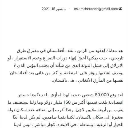
eslamsheradah@gmail.com
سبتمبر 15, 2021
بعد معاناة لعقود من الزمن ، تقف أفغانستان في مفترق طرق
تاريخي ، حيث يمكنها أخيرًا إنهاء دورات الصراع وعدم الاستقرار ، أو
الانزلاق إلى فشل الدولة الذي من شأنه أن يجلب البؤس الذي لا
يوصف لشعبها ويؤثر على المنطقة. و أكثر من عانى بعد أفغانستان
نفسها من المأزق الأفغاني ، هى باكستان.
لقد وقع 80.000 شخص ضحية لهذا لمأزق . لقد تكبدنا خسائر
اقتصادية بلغت قيمتها أكثر من 150 مليار دولار وما زلنا نستضيف ما
يقرب من أربعة ملايين لاجئ. وهذا أقرب إلى إضافة عدد سكان دولة
صغيرة إلى سكان باكستان. لكننا بقينا صامدين. لم يكن لدينا أبدًا
الخيار أو الرغبة ، ببساطة ، في الابتعاد. كجار مباشر ، ليس لدينا