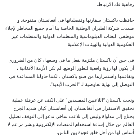
رفاهية فك الارتباط.
حافظت باكستان سفارتها وقنصلياتها في أفغانستان مفتوحة. و
صمدت شركة الطيران الوطنية الخاصة بنا أمام جميع المخاطر لإجلاء
موظفي البعثات الدبلوماسية والمنظمات الدولية والمنظمات غير
الحكومية الدولية والهيئات الإعلامية.
في حين أن باكستان ملتزمة بفعل ما في وسعها ، كان من الضروري
أن يكون لها رؤية واقعية لتطور الوضع. لم تكن الأزمة الأفغانية ،
وتفاقمها واستمرارها من صنع باكستان ، لكننا حاولنا المساعدة في
التوصل إلى نهاية تفاوضية لـ “الحرب الأبدية”.
وتحث باكستان “اللاعبين المفسدين” على الكف عن عرقلة عملية
تحقيق الاستقرار في أفغانستان. إن أفغانستان كيان شديد الجرح
يحتاج إلى مداواة وليس إلى تلاعب ساخر. ندعو إلى التوقف تضليل
العالم من خلال إساءة استخدام المنصات الإلكترونية ونشر مزاعم لا
أساس لها من أجل خلق فجوة بين الناس.