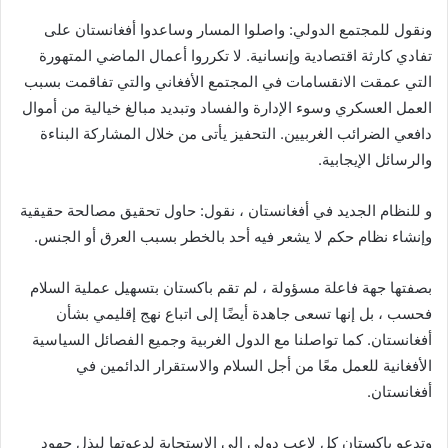
ونقول للمجتمع الدولي: واصلوا المسار وساعدوا أفغانستان على
تفادي كارثة اقتصادية وإنسانية. لا تكرروا أعمال الماضي المتهورة
التي عمقت الانقسامات في المجتمع الأفغاني والتي تفاقمت بسبب
العمل العسكري وسوء الإدارة والفساد وتبديد مبالغ خيالية من أموال
دافعي الضرائب الغربيين. التحفيز يأتى من خلال المشاركة البناءة
والرسائل الإيجابية.
و للنظام الجديد في أفغانستان ، نقول: حاول تحقيق مصالحة حقيقية
وإنشاء نظام حكم لا يشعر فيه أحد بالخطر بسبب العرق أو الجنس.
بصفتها جهة فاعلة مسؤولة ، لم تقم باكستان بتسهيل عملية السلام
فحسب ، بل إنها تسعى جاهدة أيضًا إلى اتباع نهج إقليمي بشأن
أفغانستان. كما تواصلنا مع الدول الغربية وجميع الفصائل السياسية
الأفغانية للعمل معًا من أجل السلام والاستقرار الدائمين في
أفغانستان.
وتدعو باكستان كل لاعب دولي إلى الاستجابة لدعوتها لبذل جهود