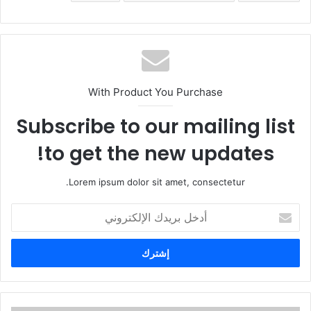
With Product You Purchase
Subscribe to our mailing list
to get the new updates!
Lorem ipsum dolor sit amet, consectetur.
أ
د
خ
ل
ب
ر
ي