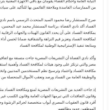
النيابة العامة وأحكام القضاء يقومان مع باقي الأجهزة المعنية بتر
من الممارسات الفاسدة وملاحقة القائمين بها للتأكيد على سيادة
صرح المستشار رضا محمود السيد المتحدث الرسمي باسم نادي الق
بمكافحة الفساد على أن يحدد القانون الهيئات والجهات الرقابية ا
لمكافحة الفساد وتعزيز قيم النزاهة والشفافية ضمانا لحسن أداء
ومتابعة تنفيذ الإستراتيجية الوطنية لمكافحة الفساد
وأكد نادي القضاة أن التشريعات المصرية جاءت متسقة مع اتفاقية
مصر والتي ترتكز على وجود هيئات لمكافحة الفساد وأهمية استقلا
مكافحة الفساد واعتماد وترسيخ نظم المستخدمين المدنيين واتخاذ 
والوظيفة العامة من الفساد ورصد وتعقب الأموال المتحصلة من ت
إذ جاءت العديد من التشريعات المصرية لمنع ومكافحة الفساد مثل
وقانون التعاقدات التي تبرمها الجهات العامة وقانون الكسب غير ا
أفرد قانون العقوبات المصري أبواب متخصصة لجرائم الرشوة وجرائ
الموظفين حدود وظائفهم