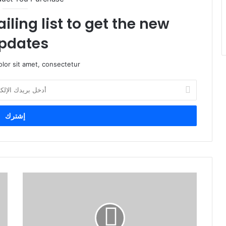
iling list to get the new
pdates!
lor sit amet, consectetur.
أ
د
خ
ل
ب
ر
ي
د
ك
ا
ل
إ
ل
ك