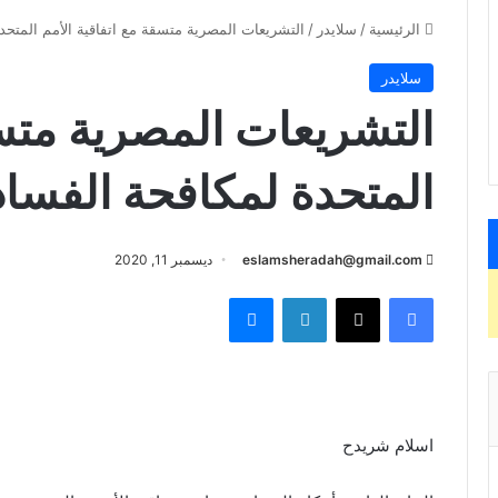
الرئيسية
/
سلايدر
/
التشريعات المصرية متسقة مع اتفاقية الأمم المتحد
سلايدر
التشريعات المصرية متسق
المتحدة لمكافحة الفساد
eslamsheradah@gmail.com
ديسمبر 11, 2020
فيسبوك
X
لينكدإن
ماسنجر
اسلام شريدح