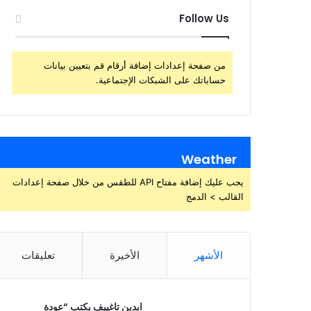
Follow Us
من صفحة إعدادات إضافة أرقام قم بتعيين بيانات
حساباتك على الشبكات الإجتماعية.
Weather
يجب عليك إضافة مفتاح API للطقس من خلال صفحة إعدادات
القالب > الدمج
الأشهر
الأخيرة
تعليقات
ايدين تاغييف يكتب “عودة