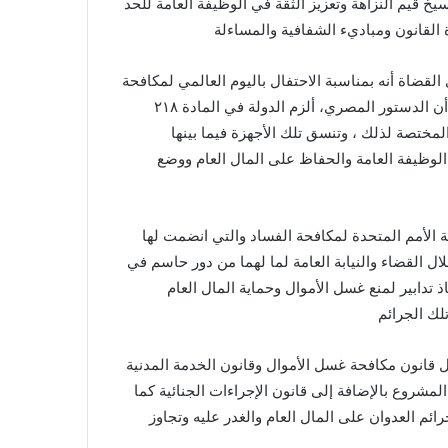
سيخ قيم النزاهة وتعزيز الثقة في الوظيفة العامة للحد
 القانون ومباديء الشفافية والمساءلة
ضاة أنه بمناسبة الاحتفال باليوم العالمي لمكافحة
الفساد أكد نادي القضاة ،برئاسة المستشار محمد عبد المحسن، أن الدستور المصري، ألزم الدولة في المادة ٢١٨
لمختصة لذلك ، وتنسق تلك الأجهزة فيما بينها
 الوظيفة العامة والحفاظ على المال العام ووضع
 الأمم المتحدة لمكافحة الفساد والتي انضمت لها
ل القضاء والنيابة العامة لما لهما من دور حاسم في
تدابير لمنع غسل الأموال وحماية المال العام
لك الجرائم
 قانون مكافحة غسل الأموال وقانون الخدمة المدنية
لمشروع بالإضافة إلى قانون الإجراءات الجنائية كما
م العدوان على المال العام والغدر عليه وتجاوز