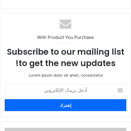
With Product You Purchase
Subscribe to our mailing list
to get the new updates!
Lorem ipsum dolor sit amet, consectetur.
أ
د
خ
ل
ب
ر
ي
د