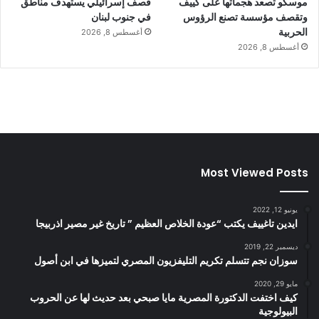
موسكو تصعد هجماتها على كييف
قصف إسرائيلي يستهدف مناطق
وتقصف مؤسسة تصنع الرؤوس
في جنوب لبنان
الحربية
أغسطس 8, 2026
أغسطس 8, 2026
Most Viewed Posts
يونيو 12, 2022
ايدين تاغييف يكتب “عودة الخلاص العظيم ” تاريخ غير مصير اذربيجا
ديسمبر 22, 2019
سوزان نجم تتسلم تكريم التليفزيون المصري لتميزها في ابن أصول
مايو 29, 2020
كيف اختفت الدكتورة المصرية مايا صبحي بعد حديث لها عن الحروب
البيولوجية