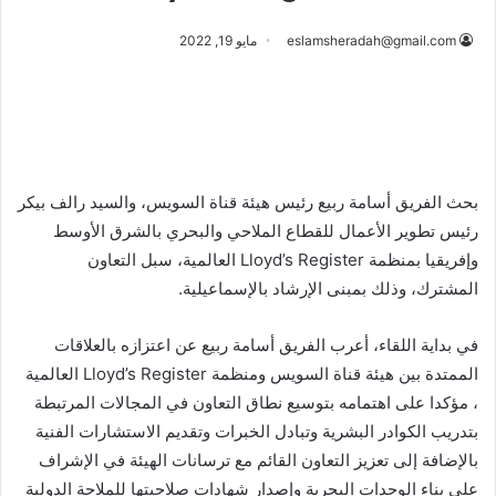
eslamsheradah@gmail.com
مايو 19, 2022
بحث الفريق أسامة ربيع رئيس هيئة قناة السويس، والسيد رالف بيكر
رئيس تطوير الأعمال للقطاع الملاحي والبحري بالشرق الأوسط
وإفريقيا بمنظمة Lloyd’s Register العالمية، سبل التعاون
المشترك، وذلك بمبنى الإرشاد بالإسماعيلية.
في بداية اللقاء، أعرب الفريق أسامة ربيع عن اعتزازه بالعلاقات
الممتدة بين هيئة قناة السويس ومنظمة Lloyd’s Register العالمية
، مؤكدا على اهتمامه بتوسيع نطاق التعاون في المجالات المرتبطة
بتدريب الكوادر البشرية وتبادل الخبرات وتقديم الاستشارات الفنية
بالإضافة إلى تعزيز التعاون القائم مع ترسانات الهيئة في الإشراف
على بناء الوحدات البحرية وإصدار شهادات صلاحيتها للملاحة الدولية