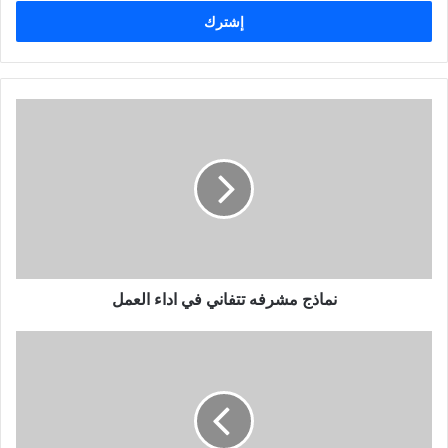
خ
ل
ب
ر
ي
د
ك
ا
ل
إ
ل
ك
ت
ر
و
نماذج مشرفه تتفاني في اداء العمل
ن
ي