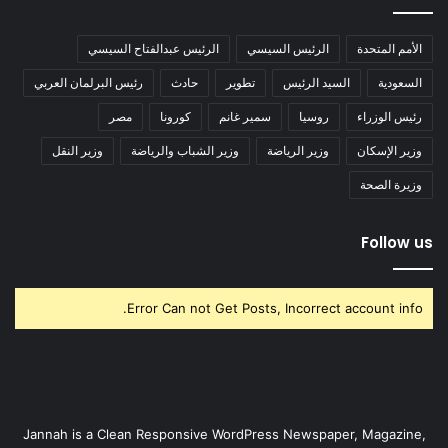
الأمم المتحدة
الرئيس السيسي
الرئيس عبدالفتاح السيسي
السعودية
السيد الرئيس
تطوير
حادث
رئيس البرلمان العربي
رئيس الوزراء
روسيا
سمير غانم
كورونا
مصر
وزير الإسكان
وزير الرياضة
وزير الشباب والرياضة
وزير النقل
وزيرة الصحة
Follow us
Error Can not Get Posts, Incorrect account info.
Jannah is a Clean Responsive WordPress Newspaper, Magazine,