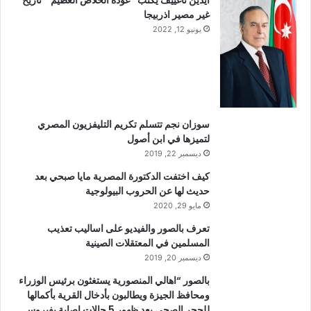
غير مصير اذربيجا
يونيو 12, 2022
سوزان نجم تتسلم تكريم التليفزيون المصري
لتميزها في ابن أصول
ديسمبر 22, 2019
كيف اختفت الدكتورة المصرية مايا صبحي بعد
حديث لها عن الحروب البيولوجية
مايو 29, 2020
تعرف بالصور والفيديو على اساليب تعذيب
المسلمين في المعتقلات الصينية
ديسمبر 20, 2019
بالصور “اهالي المنصورية يستغثون برئيس الوزراء
ومحافظ الجيزة ويطالبون بأدخال القرية بأكمالها
للحجر الصحي بعد ظهور 5 حالات إصابة بفيروس