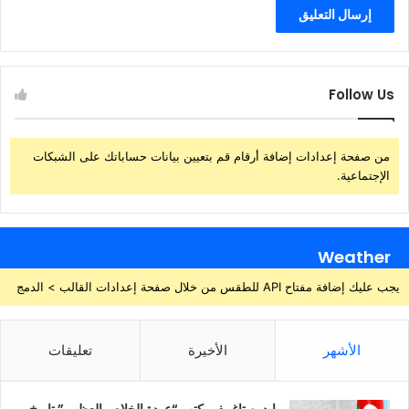
Follow Us
من صفحة إعدادات إضافة أرقام قم بتعيين بيانات حساباتك على الشبكات
الإجتماعية.
Weather
يجب عليك إضافة مفتاح API للطقس من خلال صفحة إعدادات القالب > الدمج
الأشهر
الأخيرة
تعليقات
ايدين تاغييف يكتب “عودة الخلاص العظيم ” تاريخ