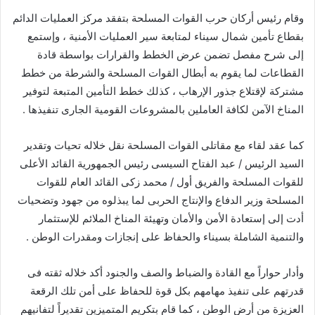
وقام رئيس أركان حرب القوات المسلحة بتفقد مركز العمليات الدائم
بقطاع تأمين شمال سيناء لمتابعة سير العمليات الأمنية ، وإستمع
إلى شرح مفصل تضمن عرض الخطط والقرارات بواسطة قادة
القطاعات لما يقوم به أبطال القوات المسلحة والشرطة من خطط
مشتركة لإقتلاع جذور الإرهاب ، كذلك خطط التأمين المتبعة لتوفير
المناخ الآمن لكافة العاملين بالمشروعات القومية الجارى تنفيذها .
كما عقد لقاء مع مقاتلى القوات المسلحة نقل خلاله تحيات وتقدير
السيد الرئيس / عبد الفتاح السيسى رئيس الجمهورية القائد الأعلى
للقوات المسلحة والفريق أول / محمد زكى القائد العام للقوات
المسلحة وزير الدفاع والإنتاج الحربى لما يبذلوه من جهود وتضحيات
أدت إلى إستعادة الأمن والأمان وتهيئة المناخ الملائم للإستثمار
والتنمية الشاملة بسيناء والحفاظ على إنجازات ومقدرات الوطن .
وأدار حواراً مع القادة والضباط والصف والجنود أكد خلاله ثقته فى
قدرتهم على تنفيذ مهامهم بكل قوة للحفاظ على أمن تلك الرقعة
العزيزة من أرض الوطن ، كما قام بتكريم المتميزين تقديراً لتفانيهم