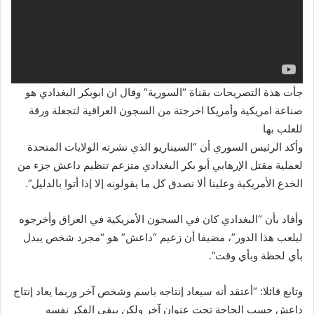
جأت هذة التصريحات بقناة “السورية” وقال ان ابوبكر البغدادي هو
صناعة امريكية وأمريكا اخرجتة من السجون العراقية لتجعلة ورقة
للعلب بها
وأكد الرئيس السوري أن “السيناريو الذي نشرته الولايات المتحدة
لعملية مقتل الإرهابي أبو بكر البغدادي متزعم تنظيم داعش جزء من
الخدع الأمريكية وعلينا ألا نصدق كل ما يقولونه إلا إذا أتوا بالدليل”.
وأفاد بأن “البغدادي كان في السجون الأمريكية في العراق وأخرجوه
ليلعب هذا الدور”، مضيفا أن زعيم “داعش” هو “مجرد شخص يبدل
بأي لحظة وبأي وقت”.
وتابع قائلا: “أعتقد أنه سيعاد إنتاجه باسم وشخص آخر وربما يعاد إنتاج
داعش حسب الحاجة تحت عنوان آخر ولكن يبقى الفكر نفسه