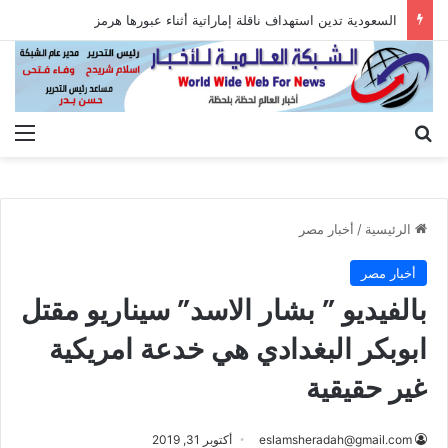
السعودية تدين استهداف ناقلة إماراتية أثناء عبورها هرمز
بحث عن
الق
الرئيسية
/
أخبار مصر
أخبار مصر
بالفيديو ” بشار الاسد” سيناريو مقتل
ابوبكر البغدادي هي خدعة امريكية
غير حقيقية
eslamsheradah@gmail.com
أكتوبر 31, 2019