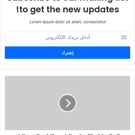
to get the new updates!
Lorem ipsum dolor sit amet, consectetur.
أ
د
خ
ل
ب
ر
ي
د
ك
ا
ل
إ
ل
ك
ت
ر