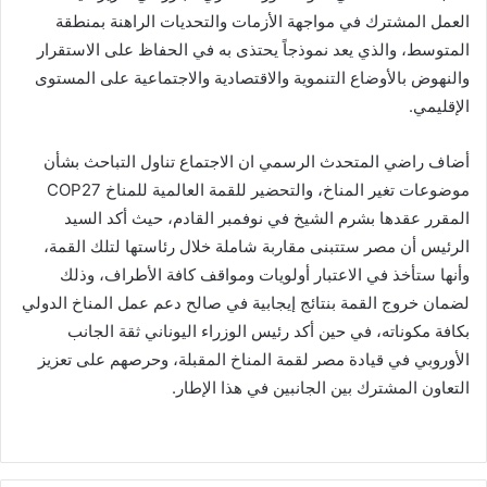
العمل المشترك في مواجهة الأزمات والتحديات الراهنة بمنطقة
المتوسط، والذي يعد نموذجاً يحتذى به في الحفاظ على الاستقرار
والنهوض بالأوضاع التنموية والاقتصادية والاجتماعية على المستوى
الإقليمي.
أضاف راضي المتحدث الرسمي ان الاجتماع تناول التباحث بشأن
موضوعات تغير المناخ، والتحضير للقمة العالمية للمناخ COP27
المقرر عقدها بشرم الشيخ في نوفمبر القادم، حيث أكد السيد
الرئيس أن مصر ستتبنى مقاربة شاملة خلال رئاستها لتلك القمة،
وأنها ستأخذ في الاعتبار أولويات ومواقف كافة الأطراف، وذلك
لضمان خروج القمة بنتائج إيجابية في صالح دعم عمل المناخ الدولي
بكافة مكوناته، في حين أكد رئيس الوزراء اليوناني ثقة الجانب
الأوروبي في قيادة مصر لقمة المناخ المقبلة، وحرصهم على تعزيز
التعاون المشترك بين الجانبين في هذا الإطار.