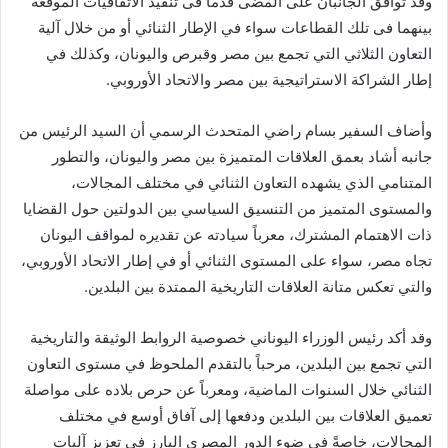
وقد توافق الجانبان على المضى قدماً فى تنفيذ الاتفاقيات الموقعة
بينهما فى تلك القطاعات سواء في الإطار الثنائي أو من خلال آلية
التعاون الثلاثي التي تجمع بين مصر وقبرص واليونان، وكذلك في
إطار الشراكة الاستراتيجية بين مصر والاتحاد الأوروبي.
وأضاف السفير بسام راضي المتحدث الرسمي أن السيد الرئيس من
جانبه أشاد بعمق العلاقات المتميزة بين مصر واليونان، والتطور
المتنامي الذي يشهده التعاون الثنائي في مختلف المجالات،
والمستوى المتميز من التنسيق السياسي بين الدولتين حول القضايا
ذات الاهتمام المشترك، معرباً سيادته عن تقديره لمواقف اليونان
تجاه مصر، سواء على المستوى الثنائي أو في إطار الاتحاد الأوروبي،
والتي تعكس متانة العلاقات التاريخية الممتدة بين البلدين.
وقد أكد رئيس الوزراء اليوناني خصوصية الروابط الوثيقة والتاريخية
التي تجمع بين البلدين، مرحباً بالتقدم الملحوظ في مستوى التعاون
الثنائي خلال السنوات الماضية، ومعرباً عن حرص بلاده على مواصلة
تعميق العلاقات بين البلدين ودفعها إلى آفاق أوسع في مختلف
المجالات، خاصةً في ضوء الدور المصري البارز في تعزيز آليات