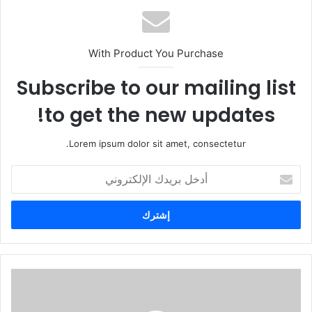
With Product You Purchase
Subscribe to our mailing list
to get the new updates!
Lorem ipsum dolor sit amet, consectetur.
أ
د
خ
ل
ب
ر
ي
د
ك
ا